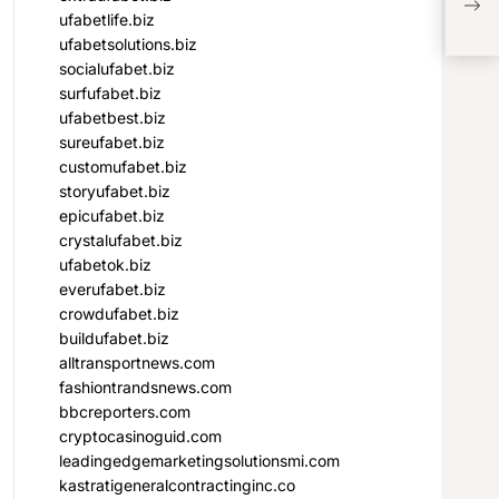
Ber
ufabetlife.biz
ufabetsolutions.biz
socialufabet.biz
surfufabet.biz
ufabetbest.biz
sureufabet.biz
customufabet.biz
storyufabet.biz
epicufabet.biz
crystalufabet.biz
ufabetok.biz
everufabet.biz
crowdufabet.biz
buildufabet.biz
alltransportnews.com
fashiontrandsnews.com
bbcreporters.com
cryptocasinoguid.com
leadingedgemarketingsolutionsmi.com
kastratigeneralcontractinginc.co