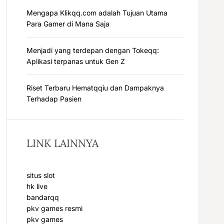
Mengapa Klikqq.com adalah Tujuan Utama
Para Gamer di Mana Saja
Menjadi yang terdepan dengan Tokeqq:
Aplikasi terpanas untuk Gen Z
Riset Terbaru Hematqqiu dan Dampaknya
Terhadap Pasien
LINK LAINNYA
situs slot
hk live
bandarqq
pkv games resmi
pkv games