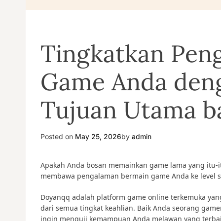
Tingkatkan Pen
Game Anda den
Tujuan Utama b
Posted on
May 25, 2026
by
admin
Apakah Anda bosan memainkan game lama yang itu-itu
membawa pengalaman bermain game Anda ke level se
Doyanqq adalah platform game online terkemuka y
dari semua tingkat keahlian. Baik Anda seorang game
ingin menguji kemampuan Anda melawan yang terbaik