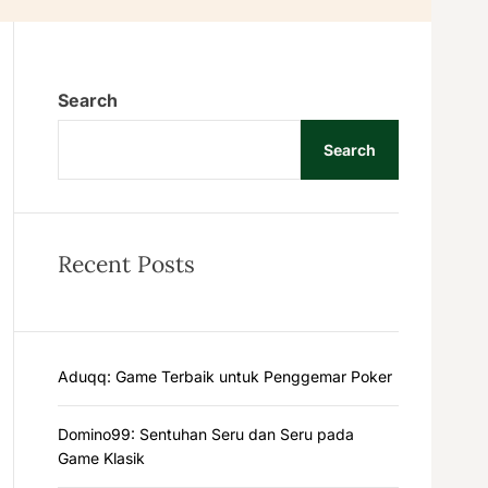
Search
Search
Recent Posts
Aduqq: Game Terbaik untuk Penggemar Poker
Domino99: Sentuhan Seru dan Seru pada
Game Klasik