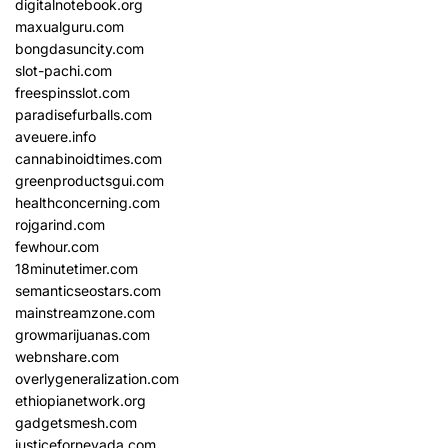
digitalnotebook.org
maxualguru.com
bongdasuncity.com
slot-pachi.com
freespinsslot.com
paradisefurballs.com
aveuere.info
cannabinoidtimes.com
greenproductsgui.com
healthconcerning.com
rojgarind.com
fewhour.com
18minutetimer.com
semanticseostars.com
mainstreamzone.com
growmarijuanas.com
webnshare.com
overlygeneralization.com
ethiopianetwork.org
gadgetsmesh.com
justicefornevada.com