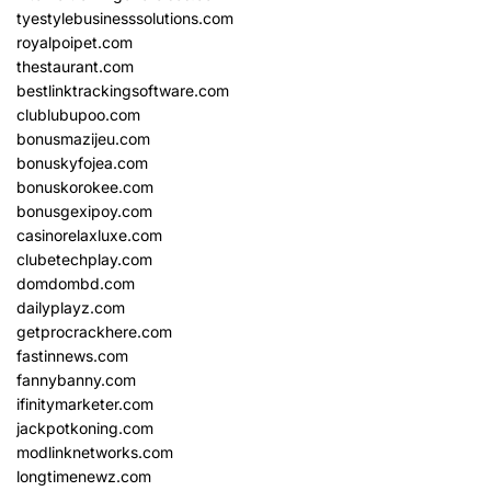
tyestylebusinesssolutions.com
royalpoipet.com
thestaurant.com
bestlinktrackingsoftware.com
clublubupoo.com
bonusmazijeu.com
bonuskyfojea.com
bonuskorokee.com
bonusgexipoy.com
casinorelaxluxe.com
clubetechplay.com
domdombd.com
dailyplayz.com
getprocrackhere.com
fastinnews.com
fannybanny.com
ifinitymarketer.com
jackpotkoning.com
modlinknetworks.com
longtimenewz.com