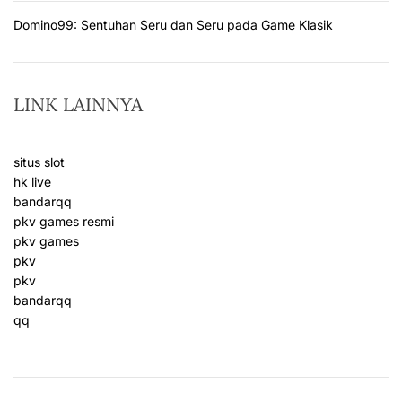
Domino99: Sentuhan Seru dan Seru pada Game Klasik
LINK LAINNYA
situs slot
hk live
bandarqq
pkv games resmi
pkv games
pkv
pkv
bandarqq
qq