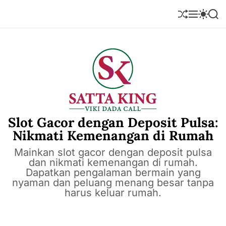
S
k
S
M
S
S
h
e
w
e
i
u
n
i
a
p
f
u
t
r
t
f
c
c
o
l
h
h
e
c
c
o
o
l
n
o
r
t
m
e
Slot Gacor dengan Deposit Pulsa:
o
n
d
Nikmati Kemenangan di Rumah
e
t
Mainkan slot gacor dengan deposit pulsa
dan nikmati kemenangan di rumah.
Dapatkan pengalaman bermain yang
nyaman dan peluang menang besar tanpa
harus keluar rumah.