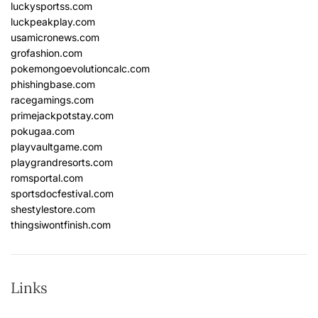
luckysportss.com
luckpeakplay.com
usamicronews.com
grofashion.com
pokemongoevolutioncalc.com
phishingbase.com
racegamings.com
primejackpotstay.com
pokugaa.com
playvaultgame.com
playgrandresorts.com
romsportal.com
sportsdocfestival.com
shestylestore.com
thingsiwontfinish.com
Links