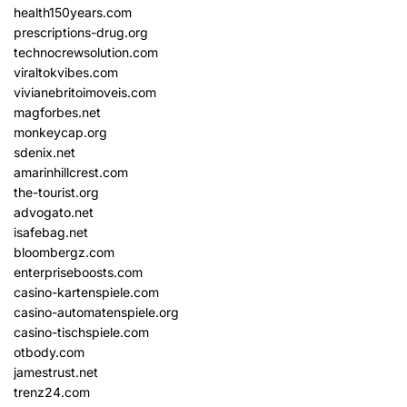
health150years.com
prescriptions-drug.org
technocrewsolution.com
viraltokvibes.com
vivianebritoimoveis.com
magforbes.net
monkeycap.org
sdenix.net
amarinhillcrest.com
the-tourist.org
advogato.net
isafebag.net
bloombergz.com
enterpriseboosts.com
casino-kartenspiele.com
casino-automatenspiele.org
casino-tischspiele.com
otbody.com
jamestrust.net
trenz24.com