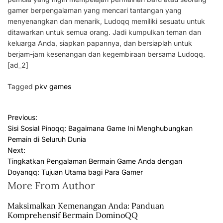
gamer berpengalaman yang mencari tantangan yang
menyenangkan dan menarik, Ludoqq memiliki sesuatu untuk
ditawarkan untuk semua orang. Jadi kumpulkan teman dan
keluarga Anda, siapkan papannya, dan bersiaplah untuk
berjam-jam kesenangan dan kegembiraan bersama Ludoqq.
[ad_2]
Tagged
pkv games
P
Previous:
Sisi Sosial Pinoqq: Bagaimana Game Ini Menghubungkan
o
Pemain di Seluruh Dunia
s
Next:
Tingkatkan Pengalaman Bermain Game Anda dengan
t
Doyanqq: Tujuan Utama bagi Para Gamer
n
More From Author
a
Maksimalkan Kemenangan Anda: Panduan
Komprehensif Bermain DominoQQ
v