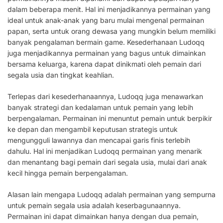
dalam beberapa menit. Hal ini menjadikannya permainan yang
ideal untuk anak-anak yang baru mulai mengenal permainan
papan, serta untuk orang dewasa yang mungkin belum memiliki
banyak pengalaman bermain game. Kesederhanaan Ludoqq
juga menjadikannya permainan yang bagus untuk dimainkan
bersama keluarga, karena dapat dinikmati oleh pemain dari
segala usia dan tingkat keahlian.
Terlepas dari kesederhanaannya, Ludoqq juga menawarkan
banyak strategi dan kedalaman untuk pemain yang lebih
berpengalaman. Permainan ini menuntut pemain untuk berpikir
ke depan dan mengambil keputusan strategis untuk
mengungguli lawannya dan mencapai garis finis terlebih
dahulu. Hal ini menjadikan Ludoqq permainan yang menarik
dan menantang bagi pemain dari segala usia, mulai dari anak
kecil hingga pemain berpengalaman.
Alasan lain mengapa Ludoqq adalah permainan yang sempurna
untuk pemain segala usia adalah keserbagunaannya.
Permainan ini dapat dimainkan hanya dengan dua pemain,