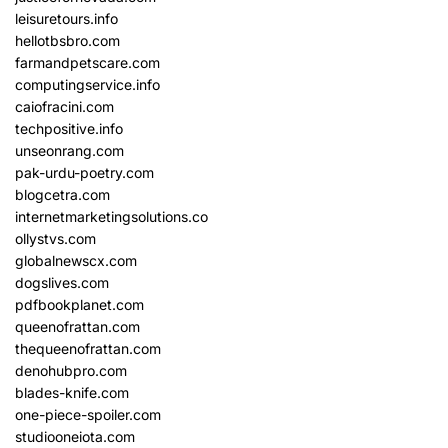
leisuretours.info
hellotbsbro.com
farmandpetscare.com
computingservice.info
caiofracini.com
techpositive.info
unseonrang.com
pak-urdu-poetry.com
blogcetra.com
internetmarketingsolutions.co
ollystvs.com
globalnewscx.com
dogslives.com
pdfbookplanet.com
queenofrattan.com
thequeenofrattan.com
denohubpro.com
blades-knife.com
one-piece-spoiler.com
studiooneiota.com