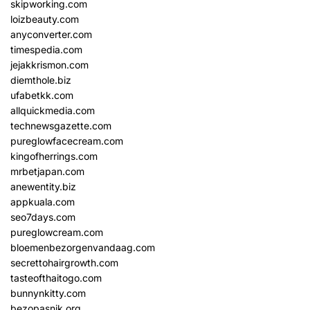
skipworking.com
loizbeauty.com
anyconverter.com
timespedia.com
jejakkrismon.com
diemthole.biz
ufabetkk.com
allquickmedia.com
technewsgazette.com
pureglowfacecream.com
kingofherrings.com
mrbetjapan.com
anewentity.biz
appkuala.com
seo7days.com
pureglowcream.com
bloemenbezorgenvandaag.com
secrettohairgrowth.com
tasteofthaitogo.com
bunnynkitty.com
bezopasnik.org