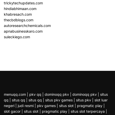
trickytechupdates.com
hindiabhimaan.com
khabresach.com
thecbdblogs.com
autoresearchchemicals.com
apnabusinesskaro.com
suleckiego.com
menuqq.com
|
pkv qq
|
dominoqq pkv
|
dominoqq pkv
|
situs
qq
|
situs qq
|
situs qq
|
situs pkv games
|
situs pkv
|
slot luar
negeri
|
judi resmi
|
pkv games
|
situs slot
|
pragmatic play
|
slot gacor
|
situs slot
|
pragmatic play
|
situs slot terpercaya
|