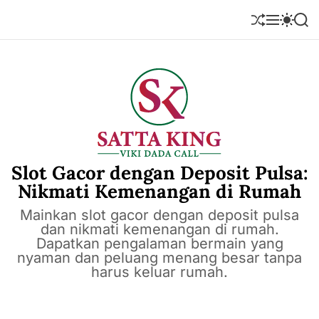
S
k
S
M
S
S
h
e
w
e
i
u
n
i
a
p
f
u
t
r
t
f
c
c
o
l
h
h
e
c
c
o
o
l
n
o
r
t
m
e
Slot Gacor dengan Deposit Pulsa:
o
n
d
Nikmati Kemenangan di Rumah
e
t
Mainkan slot gacor dengan deposit pulsa
dan nikmati kemenangan di rumah.
Dapatkan pengalaman bermain yang
nyaman dan peluang menang besar tanpa
harus keluar rumah.