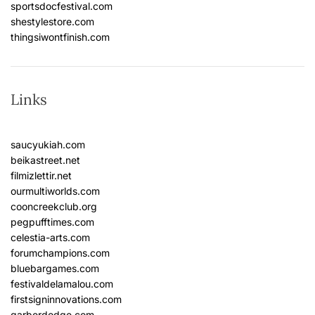
sportsdocfestival.com
shestylestore.com
thingsiwontfinish.com
Links
saucyukiah.com
beikastreet.net
filmizlettir.net
ourmultiworlds.com
cooncreekclub.org
pegpufftimes.com
celestia-arts.com
forumchampions.com
bluebargames.com
festivaldelamalou.com
firstsigninnovations.com
garberdodge.com