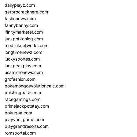
dailyplayz.com
getprocrackhere.com
fastinnews.com
fannybanny.com
ifinitymarketer.com
jackpotkoning.com
modlinknetworks.com
longtimenewz.com
luckysportss.com
luckpeakplay.com
usamicronews.com
grofashion.com
pokemongoevolutioncalc.com
phishingbase.com
racegamings.com
primejackpotstay.com
pokugaa.com
playvaultgame.com
playgrandresorts.com
romsportal.com