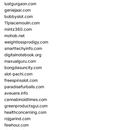
lustgurgaon.com
geniejaar.com
bobbyslot.com
11placemoulin.com
mintz360.com
mohob.net
weightlossprodigy.com
smarttechyinfo.com
digitalnotebook.org
maxualguru.com
bongdasuncity.com
slot-pachi.com
freespinsslot.com
paradisefurballs.com
aveuere.info
cannabinoidtimes.com
greenproductsgui.com
healthconcerning.com
rojgarind.com
fewhour.com