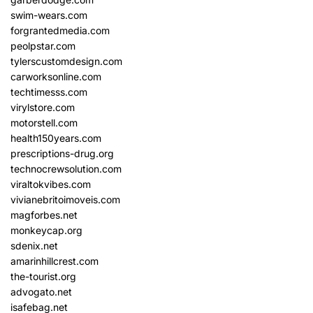
swim-wears.com
forgrantedmedia.com
peolpstar.com
tylerscustomdesign.com
carworksonline.com
techtimesss.com
virylstore.com
motorstell.com
health150years.com
prescriptions-drug.org
technocrewsolution.com
viraltokvibes.com
vivianebritoimoveis.com
magforbes.net
monkeycap.org
sdenix.net
amarinhillcrest.com
the-tourist.org
advogato.net
isafebag.net