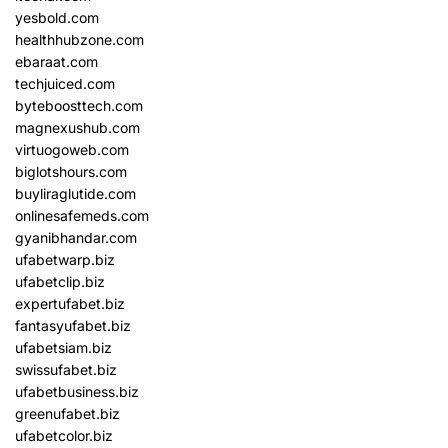
yesbold.com
healthhubzone.com
ebaraat.com
techjuiced.com
byteboosttech.com
magnexushub.com
virtuogoweb.com
biglotshours.com
buyliraglutide.com
onlinesafemeds.com
gyanibhandar.com
ufabetwarp.biz
ufabetclip.biz
expertufabet.biz
fantasyufabet.biz
ufabetsiam.biz
swissufabet.biz
ufabetbusiness.biz
greenufabet.biz
ufabetcolor.biz