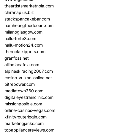
theartistsmarketnola.com
chiranaplus.biz
stackspancakebar.com
namheongfoodcourt.com
milanoglasgow.com
hallu-forte3.com
hallu-motion24.com
therockskippers.com
granfoss.net
allindiacafela.com
alpineskiracing2007.com
casino-vulkan-online.net
pitrepower.com
mediatown360.com
digitaleyestrainclinic.com
missionposible.com
online-casinos-vegas.com
xfinityrouterlogin.com
marketingjacks.com
topappliancereviews.com