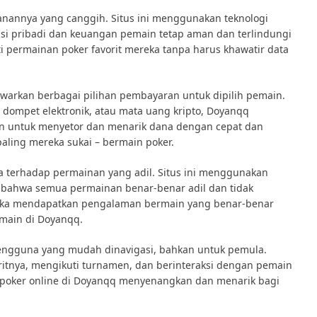
anannya yang canggih. Situs ini menggunakan teknologi
si pribadi dan keuangan pemain tetap aman dan terlindungi
i permainan poker favorit mereka tanpa harus khawatir data
awarkan berbagai pilihan pembayaran untuk dipilih pemain.
 dompet elektronik, atau mata uang kripto, Doyanqq
in untuk menyetor dan menarik dana dengan cepat dan
aling mereka sukai – bermain poker.
a terhadap permainan yang adil. Situs ini menggunakan
n bahwa semua permainan benar-benar adil dan tidak
eka mendapatkan pengalaman bermain yang benar-benar
rmain di Doyanqq.
engguna yang mudah dinavigasi, bahkan untuk pemula.
nya, mengikuti turnamen, dan berinteraksi dengan pemain
an poker online di Doyanqq menyenangkan dan menarik bagi