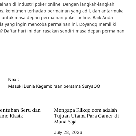
nan di industri poker online. Dengan langkah-langkah
uas, komitmen terhadap permainan yang adil, dan antarmuka
untuk masa depan permainan poker online. Baik Anda
la yang ingin mencoba permainan ini, Doyanqq memiliki
 Daftar hari ini dan rasakan sendiri masa depan permainan
Next:
:
Masuki Dunia Kegembiraan bersama SuryaQQ
entuhan Seru dan
Mengapa Klikqq.com adalah
ame Klasik
Tujuan Utama Para Gamer di
Mana Saja
July 28, 2026