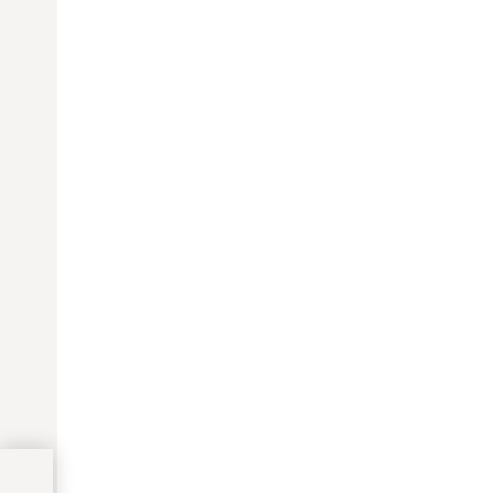
v
i
g
a
t
i
o
n