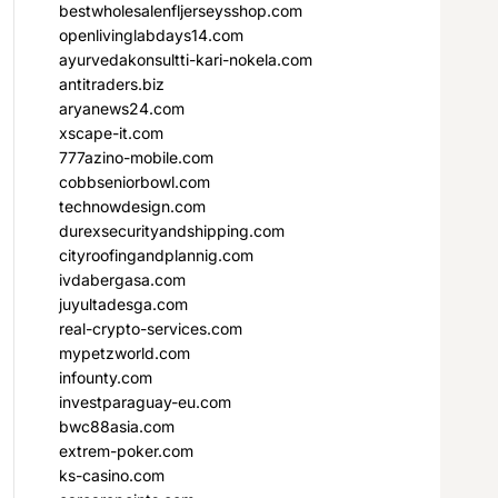
bestwholesalenfljerseysshop.com
openlivinglabdays14.com
ayurvedakonsultti-kari-nokela.com
antitraders.biz
aryanews24.com
xscape-it.com
777azino-mobile.com
cobbseniorbowl.com
technowdesign.com
durexsecurityandshipping.com
cityroofingandplannig.com
ivdabergasa.com
juyultadesga.com
real-crypto-services.com
mypetzworld.com
infounty.com
investparaguay-eu.com
bwc88asia.com
extrem-poker.com
ks-casino.com