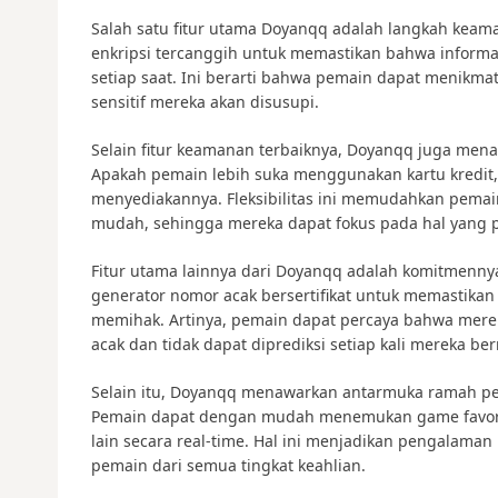
Salah satu fitur utama Doyanqq adalah langkah keam
enkripsi tercanggih untuk memastikan bahwa informa
setiap saat. Ini berarti bahwa pemain dapat menikmat
sensitif mereka akan disusupi.
Selain fitur keamanan terbaiknya, Doyanqq juga men
Apakah pemain lebih suka menggunakan kartu kredit,
menyediakannya. Fleksibilitas ini memudahkan pema
mudah, sehingga mereka dapat fokus pada hal yang p
Fitur utama lainnya dari Doyanqq adalah komitmenny
generator nomor acak bersertifikat untuk memastika
memihak. Artinya, pemain dapat percaya bahwa mer
acak dan tidak dapat diprediksi setiap kali mereka be
Selain itu, Doyanqq menawarkan antarmuka ramah p
Pemain dapat dengan mudah menemukan game favorit
lain secara real-time. Hal ini menjadikan pengalam
pemain dari semua tingkat keahlian.