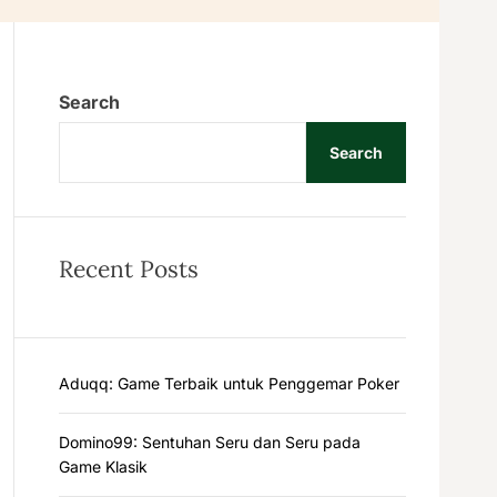
Search
Search
Recent Posts
Aduqq: Game Terbaik untuk Penggemar Poker
Domino99: Sentuhan Seru dan Seru pada
Game Klasik