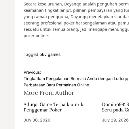
Secara keseluruhan, Doyanqq adalah pengubah permai
keamanan tingkat lanjut, pilihan pembayaran yang l
yang ramah pengguna, Doyanqq menetapkan standar 
seorang profesional poker berpengalaman atau pemu
sesuatu untuk semua orang. Jadi mengapa menunggu?
poker online.
Tagged
pkv games
P
Previous:
Tingkatkan Pengalaman Bermain Anda dengan Ludoqq
o
Perbatasan Baru Permainan Online
s
More From Author
t
Aduqq: Game Terbaik untuk
Domino99: S
Penggemar Poker
Seru pada G
n
a
July 30, 2026
July 29, 2026