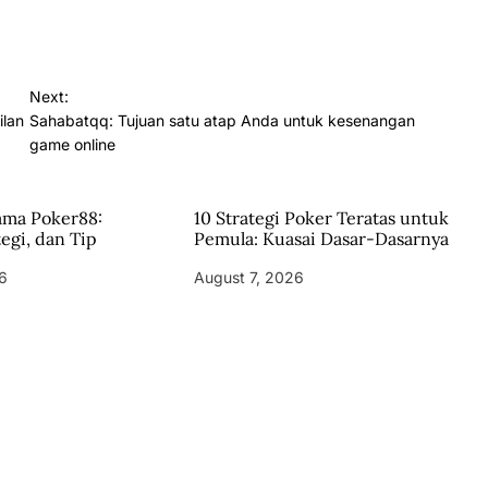
Next:
lan
Sahabatqq: Tujuan satu atap Anda untuk kesenangan
game online
ma Poker88:
10 Strategi Poker Teratas untuk
tegi, dan Tip
Pemula: Kuasai Dasar-Dasarnya
6
August 7, 2026