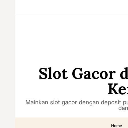
S
k
i
p
t
o
c
o
n
t
e
Slot Gacor 
n
t
Ke
Mainkan slot gacor dengan deposit 
dan
Home