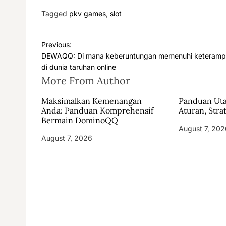
Tagged
pkv games
,
slot
P
Previous:
DEWAQQ: Di mana keberuntungan memenuhi keterampi
o
di dunia taruhan online
s
More From Author
t
Maksimalkan Kemenangan
Panduan Uta
Anda: Panduan Komprehensif
Aturan, Stra
n
Bermain DominoQQ
a
August 7, 202
August 7, 2026
v
i
g
a
t