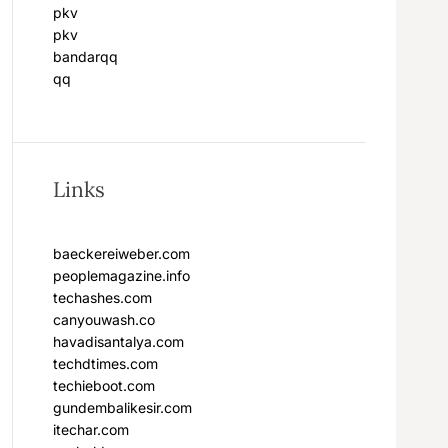
pkv
pkv
bandarqq
qq
Links
baeckereiweber.com
peoplemagazine.info
techashes.com
canyouwash.co
havadisantalya.com
techdtimes.com
techieboot.com
gundembalikesir.com
itechar.com