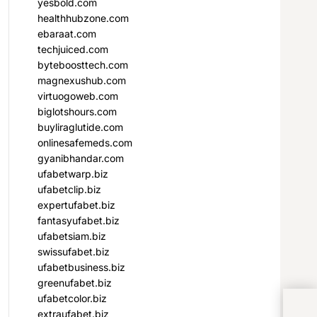
yesbold.com
healthhubzone.com
ebaraat.com
techjuiced.com
byteboosttech.com
magnexushub.com
virtuogoweb.com
biglotshours.com
buyliraglutide.com
onlinesafemeds.com
gyanibhandar.com
ufabetwarp.biz
ufabetclip.biz
expertufabet.biz
fantasyufabet.biz
ufabetsiam.biz
swissufabet.biz
ufabetbusiness.biz
greenufabet.biz
ufabetcolor.biz
Saha
extraufabet.biz