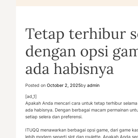
Tetap terhibur 
dengan opsi ga
ada habisnya
Posted on
October 2, 2025
by
admin
[ad_1]
Apakah Anda mencari cara untuk tetap terhibur selama 
ada habisnya. Dengan berbagai macam permainan untu
setiap selera dan preferensi.
ITUQQ menawarkan berbagai opsi game, dari game kasi
lebih modern seperti slot dan roulette. Apakah Anda 