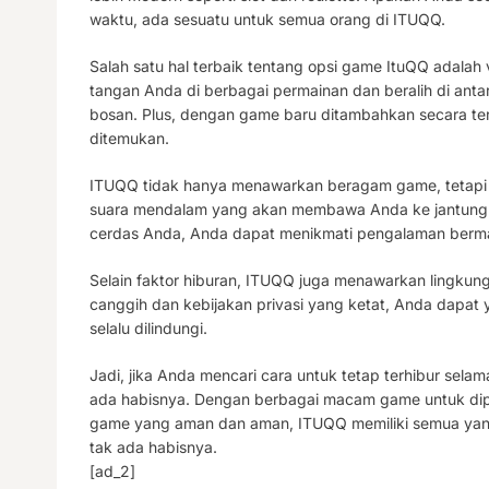
waktu, ada sesuatu untuk semua orang di ITUQQ.
Salah satu hal terbaik tentang opsi game ItuQQ adalah
tangan Anda di berbagai permainan dan beralih di an
bosan. Plus, dengan game baru ditambahkan secara ter
ditemukan.
ITUQQ tidak hanya menawarkan beragam game, tetapi pl
suara mendalam yang akan membawa Anda ke jantung aks
cerdas Anda, Anda dapat menikmati pengalaman berma
Selain faktor hiburan, ITUQQ juga menawarkan lingku
canggih dan kebijakan privasi yang ketat, Anda dapat 
selalu dilindungi.
Jadi, jika Anda mencari cara untuk tetap terhibur selam
ada habisnya. Dengan berbagai macam game untuk dipili
game yang aman dan aman, ITUQQ memiliki semua yan
tak ada habisnya.
[ad_2]