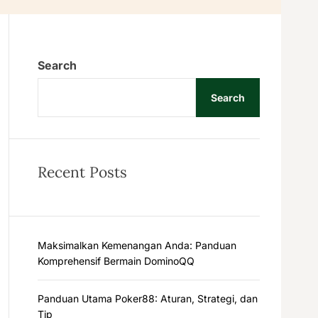
Search
Search
Recent Posts
Maksimalkan Kemenangan Anda: Panduan
Komprehensif Bermain DominoQQ
Panduan Utama Poker88: Aturan, Strategi, dan
Tip