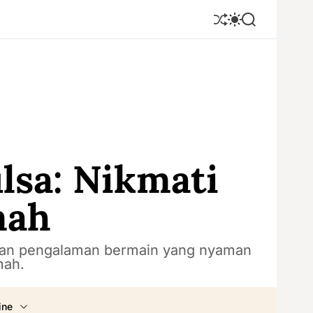
S
S
S
h
w
e
u
i
a
f
t
r
f
c
c
l
h
h
e
c
o
l
o
r
m
lsa: Nikmati
o
d
e
mah
tkan pengalaman bermain yang nyaman
mah.
ine