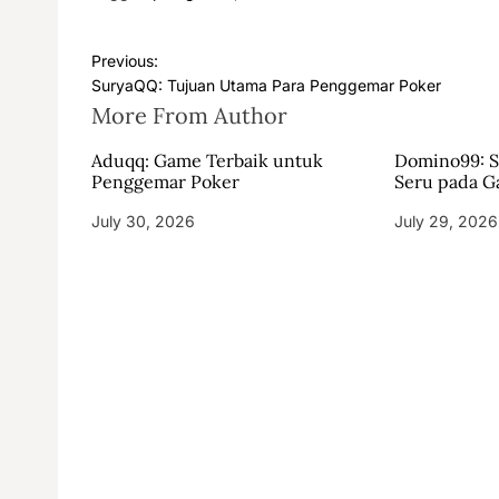
P
Previous:
SuryaQQ: Tujuan Utama Para Penggemar Poker
o
More From Author
s
Aduqq: Game Terbaik untuk
Domino99: S
t
Penggemar Poker
Seru pada G
n
July 30, 2026
July 29, 2026
a
v
i
g
a
t
i