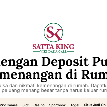
dengan Deposit Pu
menangan di Ru
pulsa dan nikmati kemenangan di rumah. Dapa
 peluang menang besar tanpa harus keluar ru
Situs Judi Onl
Pkv Games
Slot
Casino
Sportbook
Togel