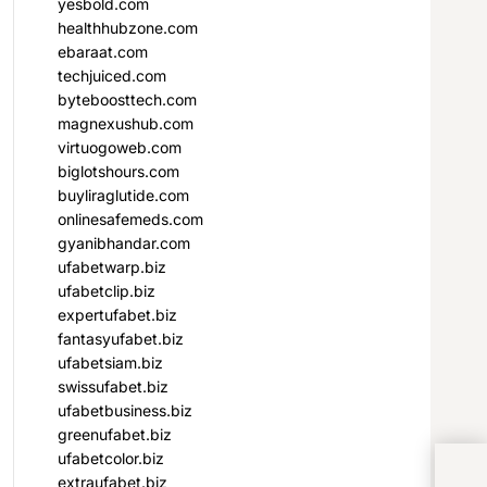
yesbold.com
healthhubzone.com
ebaraat.com
techjuiced.com
byteboosttech.com
magnexushub.com
virtuogoweb.com
biglotshours.com
buyliraglutide.com
onlinesafemeds.com
gyanibhandar.com
ufabetwarp.biz
ufabetclip.biz
expertufabet.biz
fantasyufabet.biz
ufabetsiam.biz
swissufabet.biz
ufabetbusiness.biz
greenufabet.biz
ufabetcolor.biz
Tem
extraufabet.biz