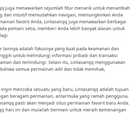
nqq juga menawarkan sejumlah fitur menarik untuk menambah
ng dan intuitif memudahkan navigasi, memungkinkan Anda
inan favorit Anda. Lintasanqq juga menawarkan berbagai
a pemain setia, memberi Anda lebih banyak alasan untuk
agi.
 lainnya adalah fokusnya yang kuat pada keamanan dan
anggih untuk melindungi informasi pribadi dan transaksi
aman dan terlindungi. Selain itu, Lintasanqq menggunakan
n bahwa semua permainan adil dan tidak memihak,
ingin mencoba sesuatu yang baru, Lintasanqq adalah tujuan
ngan beragam permainan, antarmuka yang ramah pengguna,
sanqq pasti akan menjadi situs permainan favorit baru Anda.
q hari ini dan mulailah bermain untuk meraih kemenangan