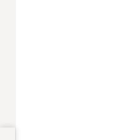
o
n
r