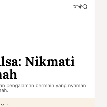
S
S
S
h
w
e
u
i
a
f
t
r
f
c
c
l
h
h
e
c
o
l
o
r
m
lsa: Nikmati
o
d
e
mah
tkan pengalaman bermain yang nyaman
mah.
ine