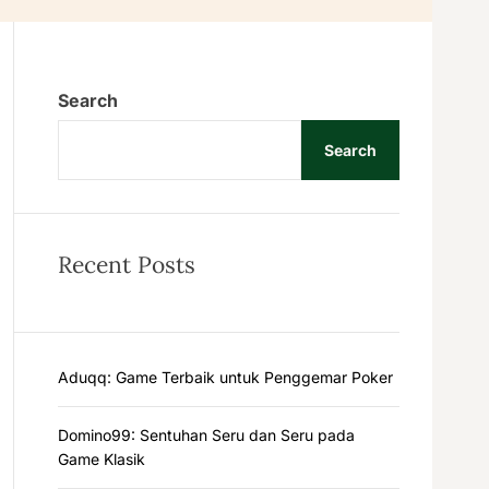
Search
Search
Recent Posts
Aduqq: Game Terbaik untuk Penggemar Poker
Domino99: Sentuhan Seru dan Seru pada
Game Klasik