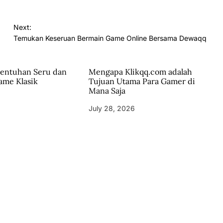
Next:
Temukan Keseruan Bermain Game Online Bersama Dewaqq
entuhan Seru dan
Mengapa Klikqq.com adalah
ame Klasik
Tujuan Utama Para Gamer di
Mana Saja
July 28, 2026