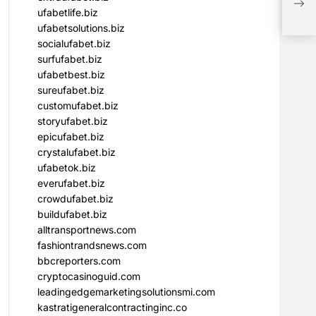
Dew
ufabetlife.biz
ufabetsolutions.biz
socialufabet.biz
surfufabet.biz
ufabetbest.biz
sureufabet.biz
customufabet.biz
storyufabet.biz
epicufabet.biz
crystalufabet.biz
ufabetok.biz
everufabet.biz
crowdufabet.biz
buildufabet.biz
alltransportnews.com
fashiontrandsnews.com
bbcreporters.com
cryptocasinoguid.com
leadingedgemarketingsolutionsmi.com
kastratigeneralcontractinginc.co