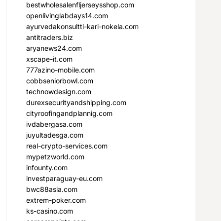
bestwholesalenfljerseysshop.com
openlivinglabdays14.com
ayurvedakonsultti-kari-nokela.com
antitraders.biz
aryanews24.com
xscape-it.com
777azino-mobile.com
cobbseniorbowl.com
technowdesign.com
durexsecurityandshipping.com
cityroofingandplannig.com
ivdabergasa.com
juyultadesga.com
real-crypto-services.com
mypetzworld.com
infounty.com
investparaguay-eu.com
bwc88asia.com
extrem-poker.com
ks-casino.com