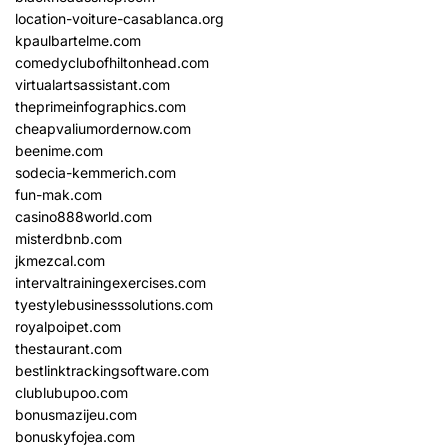
location-voiture-casablanca.org
kpaulbartelme.com
comedyclubofhiltonhead.com
virtualartsassistant.com
theprimeinfographics.com
cheapvaliumordernow.com
beenime.com
sodecia-kemmerich.com
fun-mak.com
casino888world.com
misterdbnb.com
jkmezcal.com
intervaltrainingexercises.com
tyestylebusinesssolutions.com
royalpoipet.com
thestaurant.com
bestlinktrackingsoftware.com
clublubupoo.com
bonusmazijeu.com
bonuskyfojea.com