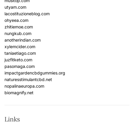
musitop.com
utyam.com
lacostituzioneblog.com
ohyeea.com
zhitiemoe.com
nungkub.com
anotherindian.com
xylemcider.com
taniaetiago.com
juzfitketo.com
pasomaga.com
impactgardencbdgummies.org
naturesstimulantcbd.net
nopalinaeuropa.com
biomagnify.net
Links