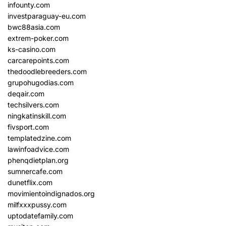
infounty.com
investparaguay-eu.com
bwc88asia.com
extrem-poker.com
ks-casino.com
carcarepoints.com
thedoodlebreeders.com
grupohugodias.com
deqair.com
techsilvers.com
ningkatinskill.com
fivsport.com
templatedzine.com
lawinfoadvice.com
phenqdietplan.org
sumnercafe.com
dunetflix.com
movimientoindignados.org
milfxxxpussy.com
uptodatefamily.com