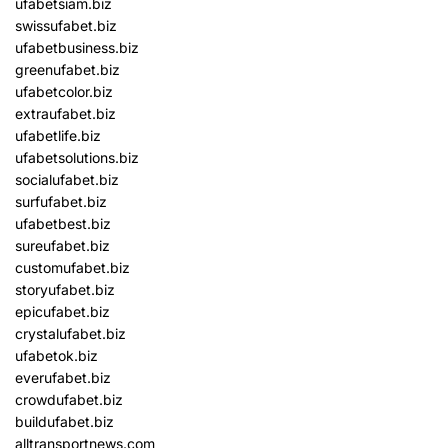
ufabetsiam.biz
swissufabet.biz
ufabetbusiness.biz
greenufabet.biz
ufabetcolor.biz
extraufabet.biz
ufabetlife.biz
ufabetsolutions.biz
socialufabet.biz
surfufabet.biz
ufabetbest.biz
sureufabet.biz
customufabet.biz
storyufabet.biz
epicufabet.biz
crystalufabet.biz
ufabetok.biz
everufabet.biz
crowdufabet.biz
buildufabet.biz
alltransportnews.com