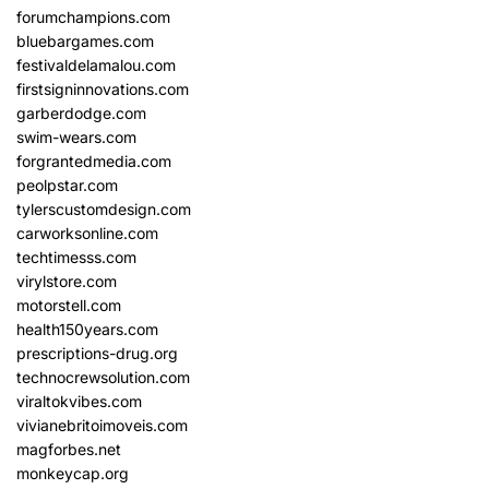
forumchampions.com
bluebargames.com
festivaldelamalou.com
firstsigninnovations.com
garberdodge.com
swim-wears.com
forgrantedmedia.com
peolpstar.com
tylerscustomdesign.com
carworksonline.com
techtimesss.com
virylstore.com
motorstell.com
health150years.com
prescriptions-drug.org
technocrewsolution.com
viraltokvibes.com
vivianebritoimoveis.com
magforbes.net
monkeycap.org