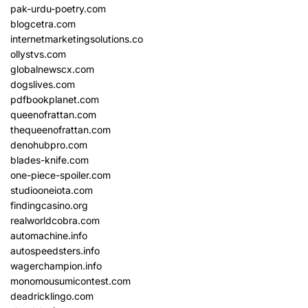
pak-urdu-poetry.com
blogcetra.com
internetmarketingsolutions.co
ollystvs.com
globalnewscx.com
dogslives.com
pdfbookplanet.com
queenofrattan.com
thequeenofrattan.com
denohubpro.com
blades-knife.com
one-piece-spoiler.com
studiooneiota.com
findingcasino.org
realworldcobra.com
automachine.info
autospeedsters.info
wagerchampion.info
monomousumicontest.com
deadricklingo.com