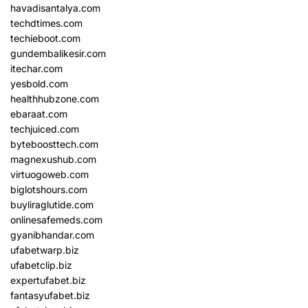
havadisantalya.com
techdtimes.com
techieboot.com
gundembalikesir.com
itechar.com
yesbold.com
healthhubzone.com
ebaraat.com
techjuiced.com
byteboosttech.com
magnexushub.com
virtuogoweb.com
biglotshours.com
buyliraglutide.com
onlinesafemeds.com
gyanibhandar.com
ufabetwarp.biz
ufabetclip.biz
expertufabet.biz
fantasyufabet.biz