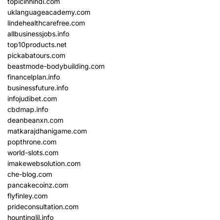
topicinhindi.com
uklanguageacademy.com
lindehealthcarefree.com
allbusinessjobs.info
top10products.net
pickabatours.com
beastmode-bodybuilding.com
financelplan.info
businessfuture.info
infojudibet.com
cbdmap.info
deanbeanxn.com
matkarajdhanigame.com
popthrone.com
world-slots.com
imakewebsolution.com
che-blog.com
pancakecoinz.com
flyfinley.com
prideconsultation.com
hountinglil.info