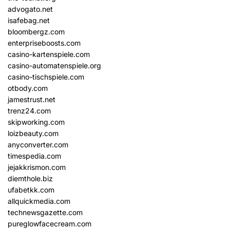
advogato.net
isafebag.net
bloombergz.com
enterpriseboosts.com
casino-kartenspiele.com
casino-automatenspiele.org
casino-tischspiele.com
otbody.com
jamestrust.net
trenz24.com
skipworking.com
loizbeauty.com
anyconverter.com
timespedia.com
jejakkrismon.com
diemthole.biz
ufabetkk.com
allquickmedia.com
technewsgazette.com
pureglowfacecream.com