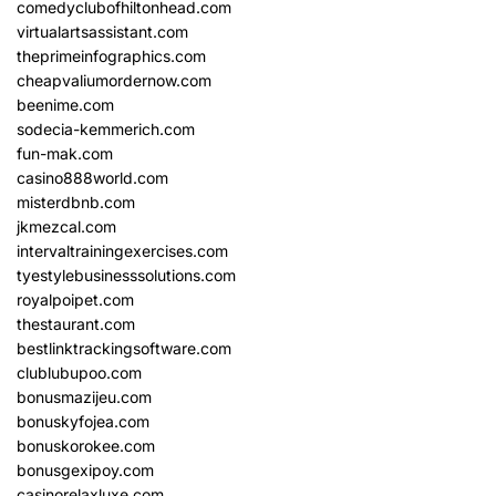
comedyclubofhiltonhead.com
virtualartsassistant.com
theprimeinfographics.com
cheapvaliumordernow.com
beenime.com
sodecia-kemmerich.com
fun-mak.com
casino888world.com
misterdbnb.com
jkmezcal.com
intervaltrainingexercises.com
tyestylebusinesssolutions.com
royalpoipet.com
thestaurant.com
bestlinktrackingsoftware.com
clublubupoo.com
bonusmazijeu.com
bonuskyfojea.com
bonuskorokee.com
bonusgexipoy.com
casinorelaxluxe.com