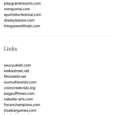
playgrandresorts.com
romsportal.com
sportsdocfestival.com
shestylestore.com
thingsiwontfinish.com
Links
saucyukiah.com
beikastreet.net
filmizlettir.net
ourmultiworlds.com
cooncreekclub.org
pegpufftimes.com
celestia-arts.com
forumchampions.com
bluebargames.com