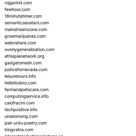
rojgarind.com
fewhour.com
18minutetimer.com
semanticseostars.com
mainstreamzone.com
growmarijuanas.com
webnshare.com
overlygeneralization.com
ethiopianetwork.org
gadgetsmesh.com
justicefornevada.com
leisuretours.info
hellotbsbro.com
farmandpetscare.com
computingservice.info
caiofracini.com
techpositive.info
unseonrang.com
pak-urdu-poetry.com
blogcetra.com