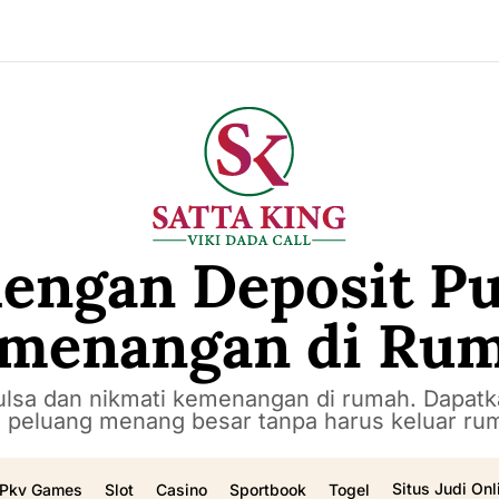
dengan Deposit Pu
menangan di Ru
pulsa dan nikmati kemenangan di rumah. Dapa
 peluang menang besar tanpa harus keluar ru
Situs Judi Onl
Pkv Games
Slot
Casino
Sportbook
Togel