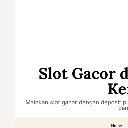
S
k
i
p
t
o
c
o
n
t
e
Slot Gacor 
n
t
Ke
Mainkan slot gacor dengan deposit 
dan
Home