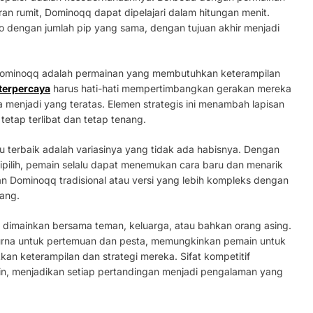
an rumit, Dominoqq dapat dipelajari dalam hitungan menit.
 dengan jumlah pip yang sama, dengan tujuan akhir menjadi
ominoqq adalah permainan yang membutuhkan keterampilan
 terpercaya
harus hati-hati mempertimbangkan gerakan mereka
a menjadi yang teratas. Elemen strategis ini menambah lapisan
tap terlibat dan tetap tenang.
 terbaik adalah variasinya yang tidak ada habisnya. Dengan
dipilih, pemain selalu dapat menemukan cara baru dan menarik
 Dominoqq tradisional atau versi yang lebih kompleks dengan
rang.
dimainkan bersama teman, keluarga, atau bahkan orang asing.
rna untuk pertemuan dan pesta, memungkinkan pemain untuk
an keterampilan dan strategi mereka. Sifat kompetitif
n, menjadikan setiap pertandingan menjadi pengalaman yang