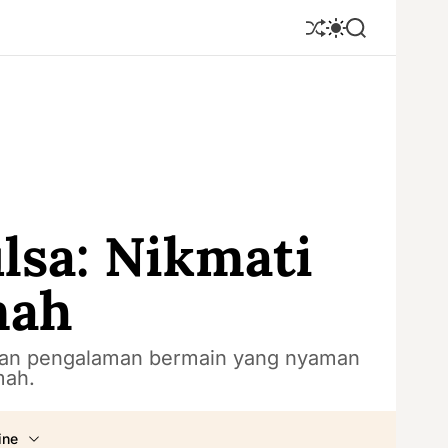
S
S
S
h
w
e
u
i
a
f
t
r
f
c
c
l
h
h
e
c
o
l
o
r
m
lsa: Nikmati
o
d
e
mah
tkan pengalaman bermain yang nyaman
mah.
ine