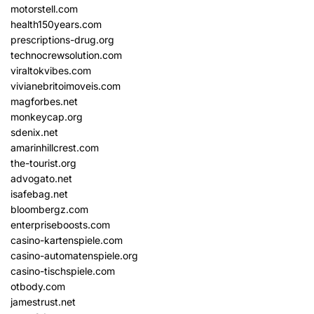
motorstell.com
health150years.com
prescriptions-drug.org
technocrewsolution.com
viraltokvibes.com
vivianebritoimoveis.com
magforbes.net
monkeycap.org
sdenix.net
amarinhillcrest.com
the-tourist.org
advogato.net
isafebag.net
bloombergz.com
enterpriseboosts.com
casino-kartenspiele.com
casino-automatenspiele.org
casino-tischspiele.com
otbody.com
jamestrust.net