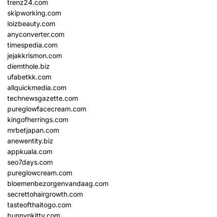
trenz24.com
skipworking.com
loizbeauty.com
anyconverter.com
timespedia.com
jejakkrismon.com
diemthole.biz
ufabetkk.com
allquickmedia.com
technewsgazette.com
pureglowfacecream.com
kingofherrings.com
mrbetjapan.com
anewentity.biz
appkuala.com
seo7days.com
pureglowcream.com
bloemenbezorgenvandaag.com
secrettohairgrowth.com
tasteofthaitogo.com
bunnynkitty.com