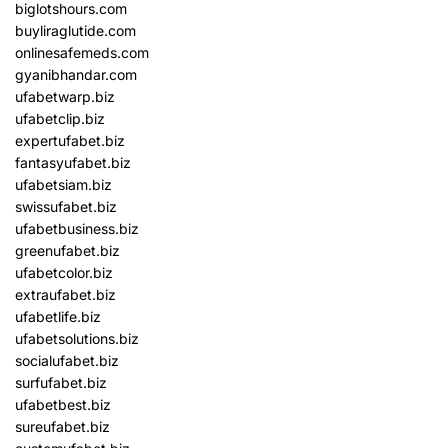
biglotshours.com
buyliraglutide.com
onlinesafemeds.com
gyanibhandar.com
ufabetwarp.biz
ufabetclip.biz
expertufabet.biz
fantasyufabet.biz
ufabetsiam.biz
swissufabet.biz
ufabetbusiness.biz
greenufabet.biz
ufabetcolor.biz
extraufabet.biz
ufabetlife.biz
ufabetsolutions.biz
socialufabet.biz
surfufabet.biz
ufabetbest.biz
sureufabet.biz