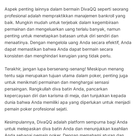
Aspek penting lainnya dalam bermain DivaQQ seperti seorang
profesional adalah mempraktikkan manajemen bankroll yang
baik. Mungkin mudah untuk terjebak dalam kegembiraan
permainan dan mengeluarkan uang terlalu banyak, namun
penting untuk menetapkan batasan untuk diri sendiri dan
menaatinya. Dengan mengelola uang Anda secara efektif, Anda
dapat memastikan bahwa Anda dapat bermain secara
konsisten dan menghindari kerugian yang tidak perlu.
Terakhir, jangan lupa bersenang-senang! Meskipun menang
tentu saja merupakan tujuan utama dalam poker, penting juga
untuk menikmati permainan dan menghargai sensasi
persaingan. Rangkullah diva batin Anda, pancarkan
kepercayaan diri dan karisma di meja, dan tunjukkan kepada
dunia bahwa Anda memiliki apa yang diperlukan untuk menjadi
pemain poker profesional sejati.
Kesimpulannya, DivaQQ adalah platform sempurna bagi Anda
untuk melepaskan diva batin Anda dan menunjukkan keahlian
Anda sebagai pemain poker. Dengan memahami aturan dan