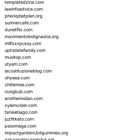
templatedzine.com
lawinfoadvice.com
phenqdietplan.org
sumnercafe.com
dunetflix.com
movimientoindignados.org
milfxxxpussy.com
uptodatefamily.com
musitop.com
utyam.com
lacostituzioneblog.com
ohyeea.com
zhitiemoe.com
nungkub.com
anotherindian.com
xylemcider.com
taniaetiago.com
juzfitketo.com
pasomaga.com
impactgardencbdgummies.org
naturesstimulantcbd.net