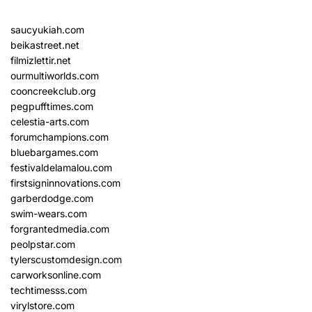
saucyukiah.com
beikastreet.net
filmizlettir.net
ourmultiworlds.com
cooncreekclub.org
pegpufftimes.com
celestia-arts.com
forumchampions.com
bluebargames.com
festivaldelamalou.com
firstsigninnovations.com
garberdodge.com
swim-wears.com
forgrantedmedia.com
peolpstar.com
tylerscustomdesign.com
carworksonline.com
techtimesss.com
virylstore.com