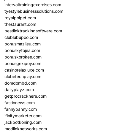
intervaltrainingexercises.com
tyestylebusinesssolutions.com
royalpoipet.com
thestaurant.com
bestlinktrackingsoftware.com
clublubupoo.com
bonusmazijeu.com
bonuskyfojea.com
bonuskorokee.com
bonusgexipoy.com
casinorelaxluxe.com
clubetechplay.com
domdombd.com
dailyplayz.com
getprocrackhere.com
fastinnews.com
fannybanny.com
ifinitymarketer.com
jackpotkoning.com
modlinknetworks.com