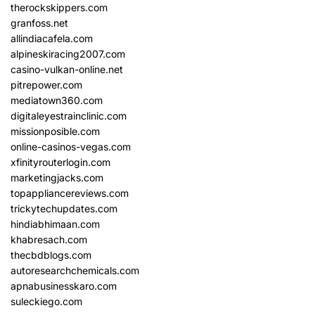
therockskippers.com
granfoss.net
allindiacafela.com
alpineskiracing2007.com
casino-vulkan-online.net
pitrepower.com
mediatown360.com
digitaleyestrainclinic.com
missionposible.com
online-casinos-vegas.com
xfinityrouterlogin.com
marketingjacks.com
topappliancereviews.com
trickytechupdates.com
hindiabhimaan.com
khabresach.com
thecbdblogs.com
autoresearchchemicals.com
apnabusinesskaro.com
suleckiego.com