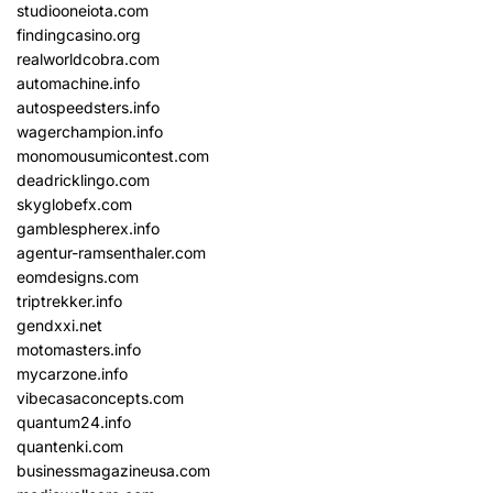
studiooneiota.com
findingcasino.org
realworldcobra.com
automachine.info
autospeedsters.info
wagerchampion.info
monomousumicontest.com
deadricklingo.com
skyglobefx.com
gamblespherex.info
agentur-ramsenthaler.com
eomdesigns.com
triptrekker.info
gendxxi.net
motomasters.info
mycarzone.info
vibecasaconcepts.com
quantum24.info
quantenki.com
businessmagazineusa.com