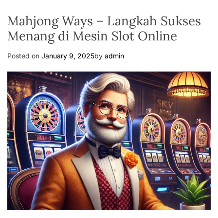
Mahjong Ways – Langkah Sukses
Menang di Mesin Slot Online
Posted on
January 9, 2025
by
admin