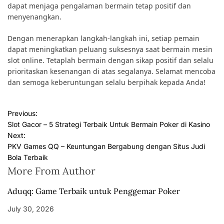
dapat menjaga pengalaman bermain tetap positif dan
menyenangkan.
Dengan menerapkan langkah-langkah ini, setiap pemain
dapat meningkatkan peluang suksesnya saat bermain mesin
slot online. Tetaplah bermain dengan sikap positif dan selalu
prioritaskan kesenangan di atas segalanya. Selamat mencoba
dan semoga keberuntungan selalu berpihak kepada Anda!
P
Previous:
Slot Gacor – 5 Strategi Terbaik Untuk Bermain Poker di Kasino
o
Next:
s
PKV Games QQ – Keuntungan Bergabung dengan Situs Judi
Bola Terbaik
t
More From Author
n
Aduqq: Game Terbaik untuk Penggemar Poker
a
July 30, 2026
v