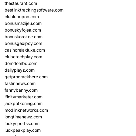
thestaurant.com
bestlinktrackingsoftware.com
clublubupoo.com
bonusmazijeu.com
bonuskyfojea.com
bonuskorokee.com
bonusgexipoy.com
casinorelaxluxe.com
clubetechplay.com
domdombd.com
dailyplayz.com
getprocrackhere.com
fastinnews.com
fannybanny.com
ifinitymarketer.com
jackpotkoning.com
modlinknetworks.com
longtimenewz.com
luckysportss.com
luckpeakplay.com