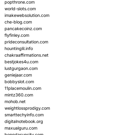
popthrone.com
world-slots.com
imakewebsolution.com
che-blog.com
pancakecoinz.com
flyfinley.com
prideconsultation.com
hountinglil.info
chakraaffirmations.net
bestjokes4u.com
lustgurgaon.com
geniejaar.com
bobbyslot.com
11placemoulin.com
mintz360.com
mohob.net
weightlossprodigy.com
smarttechyinfo.com
digitalnotebook.org
maxualguru.com
bongdasuncity.com