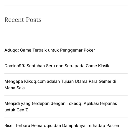
Recent Posts
Aduqq: Game Terbaik untuk Penggemar Poker
Domino99: Sentuhan Seru dan Seru pada Game Klasik
Mengapa Klikqq.com adalah Tujuan Utama Para Gamer di
Mana Saja
Menjadi yang terdepan dengan Tokeqq: Aplikasi terpanas
untuk Gen Z
Riset Terbaru Hematqqiu dan Dampaknya Terhadap Pasien