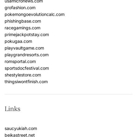
usamicronews.com
grofashion.com
pokemongoevolutioncalc.com
phishingbase.com
racegamings.com
primejackpotstay.com
pokugaa.com
playvaultgame.com
playgrandresorts.com
romsportal.com
sportsdocfestival.com
shestylestore.com
thingsiwontfinish.com
Links
saucyukiah.com
beikastreet.net