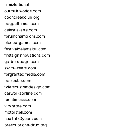
filmizlettir.net
ourmultiworlds.com
cooncreekclub.org
pegpufftimes.com
celestia-arts.com
forumchampions.com
bluebargames.com
festivaldelamalou.com
firstsigninnovations.com
garberdodge.com
swim-wears.com
forgrantedmedia.com
peolpstar.com
tylerscustomdesign.com
carworksonline.com
techtimesss.com
virylstore.com
motorstell.com
health150years.com
prescriptions-drug.org