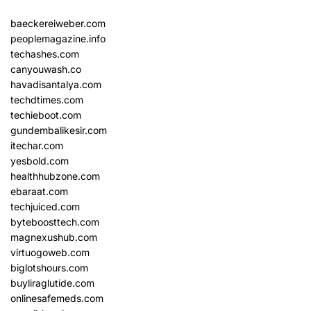
baeckereiweber.com
peoplemagazine.info
techashes.com
canyouwash.co
havadisantalya.com
techdtimes.com
techieboot.com
gundembalikesir.com
itechar.com
yesbold.com
healthhubzone.com
ebaraat.com
techjuiced.com
byteboosttech.com
magnexushub.com
virtuogoweb.com
biglotshours.com
buyliraglutide.com
onlinesafemeds.com