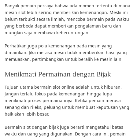
Banyak pemain percaya bahwa ada momen tertentu di mana
mesin slot lebih sering memberikan kemenangan. Meski ini
belum terbukti secara ilmiah, mencoba bermain pada waktu
yang berbeda dapat memberikan pengalaman baru dan
mungkin saja membawa keberuntungan.
Perhatikan juga pola kemenangan pada mesin yang
dimainkan. Jika merasa mesin tidak memberikan hasil yang
memuaskan, pertimbangkan untuk beralih ke mesin lain.
Menikmati Permainan dengan Bijak
Tujuan utama bermain slot online adalah untuk hiburan.
Jangan terlalu fokus pada kemenangan hingga lupa
menikmati proses permainannya. Ketika pemain merasa
senang dan rileks, peluang untuk membuat keputusan yang
baik akan lebih besar.
Bermain slot dengan bijak juga berarti mengetahui batas
waktu dan uang yang digunakan. Dengan cara ini, pemain