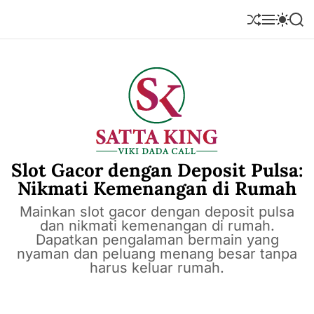
S
k
S
M
S
S
h
e
w
e
i
u
n
i
a
p
f
u
t
r
t
f
c
c
o
l
h
h
e
c
c
o
o
l
n
o
r
t
m
e
Slot Gacor dengan Deposit Pulsa:
o
n
d
Nikmati Kemenangan di Rumah
e
t
Mainkan slot gacor dengan deposit pulsa
dan nikmati kemenangan di rumah.
Dapatkan pengalaman bermain yang
nyaman dan peluang menang besar tanpa
harus keluar rumah.