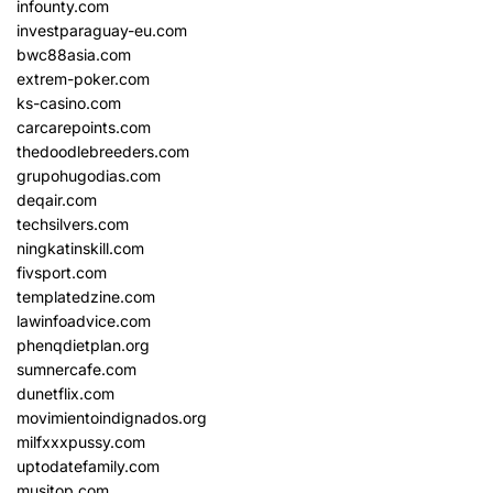
infounty.com
investparaguay-eu.com
bwc88asia.com
extrem-poker.com
ks-casino.com
carcarepoints.com
thedoodlebreeders.com
grupohugodias.com
deqair.com
techsilvers.com
ningkatinskill.com
fivsport.com
templatedzine.com
lawinfoadvice.com
phenqdietplan.org
sumnercafe.com
dunetflix.com
movimientoindignados.org
milfxxxpussy.com
uptodatefamily.com
musitop.com