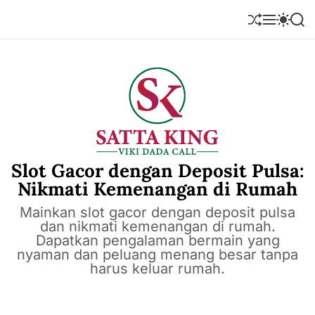
S
k
S
M
S
S
h
e
w
e
i
u
n
i
a
p
f
u
t
r
t
f
c
c
o
l
h
h
e
c
c
o
o
l
n
o
r
t
m
e
Slot Gacor dengan Deposit Pulsa:
o
n
d
Nikmati Kemenangan di Rumah
e
t
Mainkan slot gacor dengan deposit pulsa
dan nikmati kemenangan di rumah.
Dapatkan pengalaman bermain yang
nyaman dan peluang menang besar tanpa
harus keluar rumah.