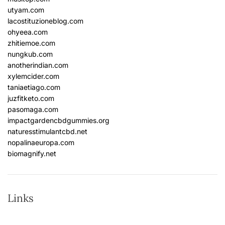
utyam.com
lacostituzioneblog.com
ohyeea.com
zhitiemoe.com
nungkub.com
anotherindian.com
xylemcider.com
taniaetiago.com
juzfitketo.com
pasomaga.com
impactgardencbdgummies.org
naturesstimulantcbd.net
nopalinaeuropa.com
biomagnify.net
Links