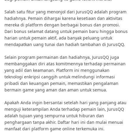
Salah satu fitur yang menonjol dari JurusQQ adalah program
hadiahnya. Pemain dihargai karena kesetiaan dan aktivitas
mereka di platform dengan berbagai bonus dan promosi.
Dari bonus selamat datang untuk pemain baru hingga bonus
harian untuk pemain aktif, ada banyak peluang untuk
mendapatkan uang tunai dan hadiah tambahan di JurusQQ.
Selain program permainan dan hadiahnya, JurusQQ juga
membanggakan diri atas komitmennya terhadap permainan
yang adil dan keamanan. Platform ini menggunakan
teknologi enkripsi canggih untuk melindungi informasi
pribadi dan keuangan pemain, memastikan pengalaman
bermain game yang aman dan aman untuk semua.
Apakah Anda ingin bersantai setelah hari yang panjang atau
menguji keterampilan Anda terhadap pemain lain, JurusQQ
adalah tujuan yang sempurna untuk hiburan dan
penghargaan tanpa akhir. Daftar hari ini dan mulai menuai
manfaat dari platform game online terkemuka ini.