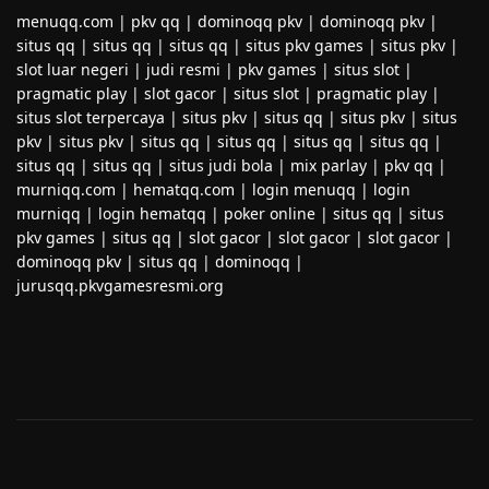
menuqq.com
|
pkv qq
|
dominoqq pkv
|
dominoqq pkv
|
situs qq
|
situs qq
|
situs qq
|
situs pkv games
|
situs pkv
|
slot luar negeri
|
judi resmi
|
pkv games
|
situs slot
|
pragmatic play
|
slot gacor
|
situs slot
|
pragmatic play
|
situs slot terpercaya
|
situs pkv
|
situs qq
|
situs pkv
|
situs
pkv
|
situs pkv
|
situs qq
|
situs qq
|
situs qq
|
situs qq
|
situs qq
|
situs qq
|
situs judi bola
|
mix parlay
|
pkv qq
|
murniqq.com
|
hematqq.com
|
login menuqq
|
login
murniqq
|
login hematqq
|
poker online
|
situs qq
|
situs
pkv games
|
situs qq
|
slot gacor
|
slot gacor
|
slot gacor
|
dominoqq pkv
|
situs qq
|
dominoqq
|
jurusqq.pkvgamesresmi.org