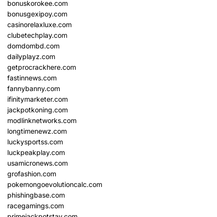
bonuskorokee.com
bonusgexipoy.com
casinorelaxluxe.com
clubetechplay.com
domdombd.com
dailyplayz.com
getprocrackhere.com
fastinnews.com
fannybanny.com
ifinitymarketer.com
jackpotkoning.com
modlinknetworks.com
longtimenewz.com
luckysportss.com
luckpeakplay.com
usamicronews.com
grofashion.com
pokemongoevolutioncalc.com
phishingbase.com
racegamings.com
primejackpotstay.com