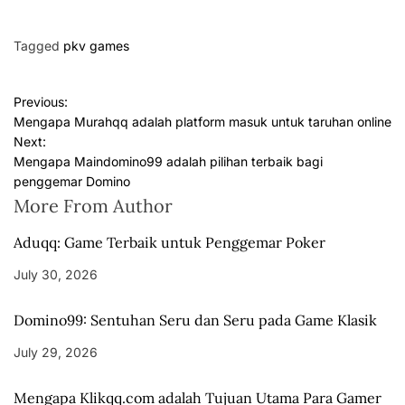
Tagged
pkv games
P
Previous:
Mengapa Murahqq adalah platform masuk untuk taruhan online
o
Next:
s
Mengapa Maindomino99 adalah pilihan terbaik bagi
penggemar Domino
t
More From Author
n
Aduqq: Game Terbaik untuk Penggemar Poker
a
July 30, 2026
v
i
Domino99: Sentuhan Seru dan Seru pada Game Klasik
g
July 29, 2026
a
Mengapa Klikqq.com adalah Tujuan Utama Para Gamer
t