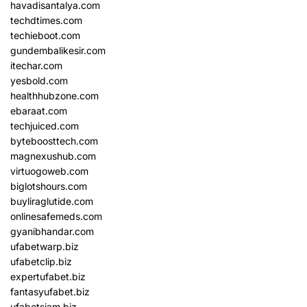
havadisantalya.com
techdtimes.com
techieboot.com
gundembalikesir.com
itechar.com
yesbold.com
healthhubzone.com
ebaraat.com
techjuiced.com
byteboosttech.com
magnexushub.com
virtuogoweb.com
biglotshours.com
buyliraglutide.com
onlinesafemeds.com
gyanibhandar.com
ufabetwarp.biz
ufabetclip.biz
expertufabet.biz
fantasyufabet.biz
ufabetsiam.biz