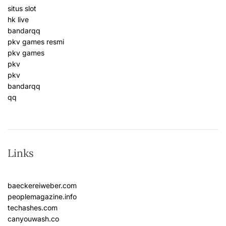
situs slot
hk live
bandarqq
pkv games resmi
pkv games
pkv
pkv
bandarqq
qq
Links
baeckereiweber.com
peoplemagazine.info
techashes.com
canyouwash.co