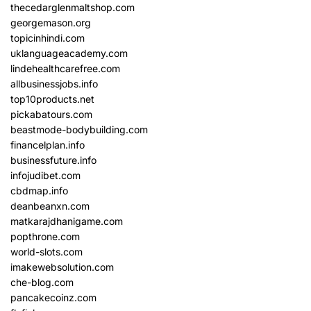
thecedarglenmaltshop.com
georgemason.org
topicinhindi.com
uklanguageacademy.com
lindehealthcarefree.com
allbusinessjobs.info
top10products.net
pickabatours.com
beastmode-bodybuilding.com
financelplan.info
businessfuture.info
infojudibet.com
cbdmap.info
deanbeanxn.com
matkarajdhanigame.com
popthrone.com
world-slots.com
imakewebsolution.com
che-blog.com
pancakecoinz.com