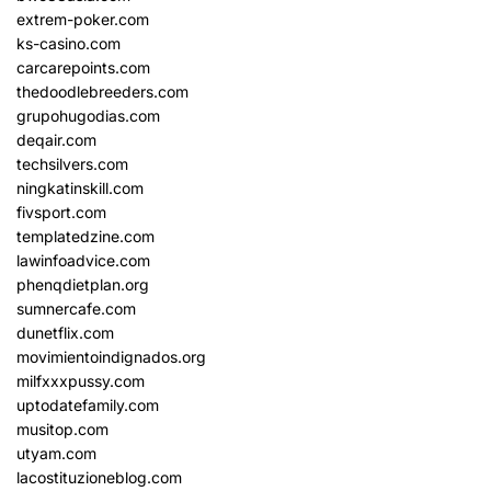
extrem-poker.com
ks-casino.com
carcarepoints.com
thedoodlebreeders.com
grupohugodias.com
deqair.com
techsilvers.com
ningkatinskill.com
fivsport.com
templatedzine.com
lawinfoadvice.com
phenqdietplan.org
sumnercafe.com
dunetflix.com
movimientoindignados.org
milfxxxpussy.com
uptodatefamily.com
musitop.com
utyam.com
lacostituzioneblog.com