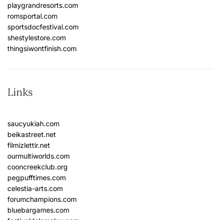
playgrandresorts.com
romsportal.com
sportsdocfestival.com
shestylestore.com
thingsiwontfinish.com
Links
saucyukiah.com
beikastreet.net
filmizlettir.net
ourmultiworlds.com
cooncreekclub.org
pegpufftimes.com
celestia-arts.com
forumchampions.com
bluebargames.com