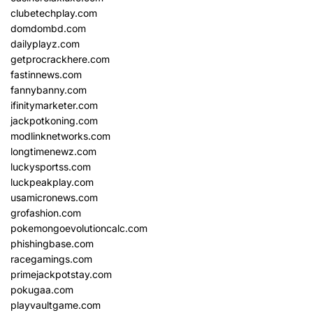
clubetechplay.com
domdombd.com
dailyplayz.com
getprocrackhere.com
fastinnews.com
fannybanny.com
ifinitymarketer.com
jackpotkoning.com
modlinknetworks.com
longtimenewz.com
luckysportss.com
luckpeakplay.com
usamicronews.com
grofashion.com
pokemongoevolutioncalc.com
phishingbase.com
racegamings.com
primejackpotstay.com
pokugaa.com
playvaultgame.com