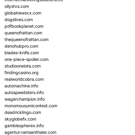
ollystvs.com
globalnewscx.com
dogslives.com
pdfbookplanet.com
queenofrattan.com
thequeenofrattan.com
denohubpro.com
blades-knife.com
one-piece-spoiler.com
studiooneiota.com
findingcasino.org
realworldcobra.com
automachine.info
autospeedsters.info
wagerchampion.info
monomousumicontest.com
deadricklingo.com
skyglobefx.com
gamblespherex.info
agentur-ramsenthaler.com