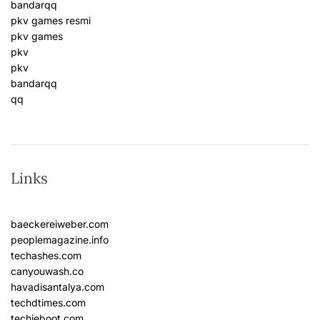
bandarqq
pkv games resmi
pkv games
pkv
pkv
bandarqq
qq
Links
baeckereiweber.com
peoplemagazine.info
techashes.com
canyouwash.co
havadisantalya.com
techdtimes.com
techieboot.com