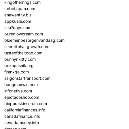
kingofherrings.com
mrbetjapan.com
anewentity.biz
appkuala.com
seo7days.com
pureglowcream.com
bloemenbezorgenvandaag.com
secrettohairgrowth.com
tasteofthaitogo.com
bunnynkitty.com
bezopasnik.org
fjmnxga.com
saigonstartransport.com
bangmaxwin.com
infonetive.com
epictacoshop.com
biopuraskinserum.com
californiafinances.info
canadafinance.info
nevadamoney.info
rimene.com