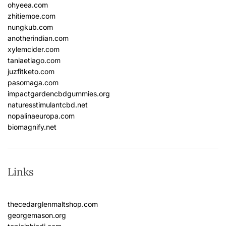
ohyeea.com
zhitiemoe.com
nungkub.com
anotherindian.com
xylemcider.com
taniaetiago.com
juzfitketo.com
pasomaga.com
impactgardencbdgummies.org
naturesstimulantcbd.net
nopalinaeuropa.com
biomagnify.net
Links
thecedarglenmaltshop.com
georgemason.org