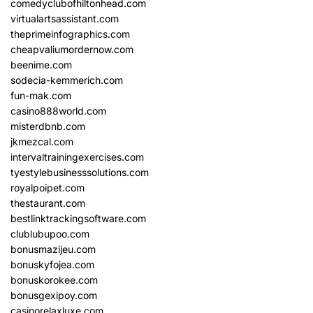
comedyclubofhiltonhead.com
virtualartsassistant.com
theprimeinfographics.com
cheapvaliumordernow.com
beenime.com
sodecia-kemmerich.com
fun-mak.com
casino888world.com
misterdbnb.com
jkmezcal.com
intervaltrainingexercises.com
tyestylebusinesssolutions.com
royalpoipet.com
thestaurant.com
bestlinktrackingsoftware.com
clublubupoo.com
bonusmazijeu.com
bonuskyfojea.com
bonuskorokee.com
bonusgexipoy.com
casinorelaxluxe.com