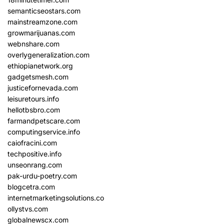
semanticseostars.com
mainstreamzone.com
growmarijuanas.com
webnshare.com
overlygeneralization.com
ethiopianetwork.org
gadgetsmesh.com
justicefornevada.com
leisuretours.info
hellotbsbro.com
farmandpetscare.com
computingservice.info
caiofracini.com
techpositive.info
unseonrang.com
pak-urdu-poetry.com
blogcetra.com
internetmarketingsolutions.co
ollystvs.com
globalnewscx.com