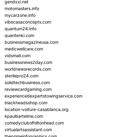
gendxxi.net
motomasters.info
mycarzone.info
vibecasaconcepts.com
quantum24.info
quantenki.com
businessmagazineusa.com
medicwellcare.com
vidsmall.com
businessnews2day.com
worldnewsrecords.com
sterilepro24.com
solidtechbusiness.com
reviewcardgaming.com
experiencedexpertstowingservice.com
blackheadsshop.com
location-voiture-casablanca.org
kpaulbartelme.com
comedyclubofhiltonhead.com
virtualartsassistant.com
theprimeinfographics.com