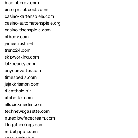
bloombergz.com
enterpriseboosts.com
casino-kartenspiele.com
casino-automatenspiele.org
casino-tischspiele.com
otbody.com
jamestrust.net
trenz24.com
skipworking.com
loizbeauty.com
anyconverter.com
timespedia.com
jejakkrismon.com
diemthole.biz
ufabetkk.com
allquickmedia.com
technewsgazette.com
pureglowfacecream.com
kingofherrings.com
mrbetjapan.com