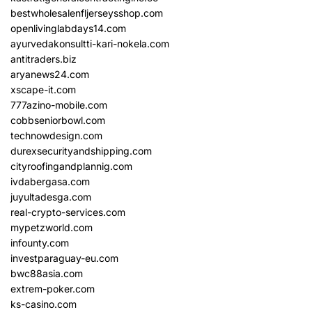
bestwholesalenfljerseysshop.com
openlivinglabdays14.com
ayurvedakonsultti-kari-nokela.com
antitraders.biz
aryanews24.com
xscape-it.com
777azino-mobile.com
cobbseniorbowl.com
technowdesign.com
durexsecurityandshipping.com
cityroofingandplannig.com
ivdabergasa.com
juyultadesga.com
real-crypto-services.com
mypetzworld.com
infounty.com
investparaguay-eu.com
bwc88asia.com
extrem-poker.com
ks-casino.com