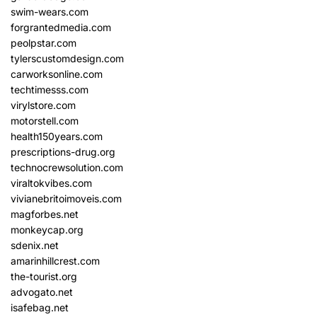
swim-wears.com
forgrantedmedia.com
peolpstar.com
tylerscustomdesign.com
carworksonline.com
techtimesss.com
virylstore.com
motorstell.com
health150years.com
prescriptions-drug.org
technocrewsolution.com
viraltokvibes.com
vivianebritoimoveis.com
magforbes.net
monkeycap.org
sdenix.net
amarinhillcrest.com
the-tourist.org
advogato.net
isafebag.net