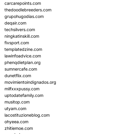
carcarepoints.com
thedoodlebreeders.com
grupohugodias.com
deqair.com
techsilvers.com
ningkatinskill.com
fivsport.com
templatedzine.com
lawinfoadvice.com
phenqdietplan.org
sumnercafe.com
dunetflix.com
movimientoindignados.org
milfxxxpussy.com
uptodatefamily.com
musitop.com
utyam.com
lacostituzioneblog.com
ohyeea.com
zhitiemoe.com