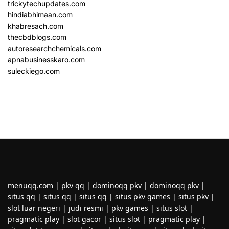
trickytechupdates.com
hindiabhimaan.com
khabresach.com
thecbdblogs.com
autoresearchchemicals.com
apnabusinesskaro.com
suleckiego.com
menuqq.com
|
pkv qq
|
dominoqq pkv
|
dominoqq pkv
|
situs qq
|
situs qq
|
situs qq
|
situs pkv games
|
situs pkv
|
slot luar negeri
|
judi resmi
|
pkv games
|
situs slot
|
pragmatic play
|
slot gacor
|
situs slot
|
pragmatic play
|