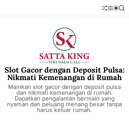
S
k
S
M
S
S
h
e
w
e
i
u
n
i
a
p
f
u
t
r
t
f
c
c
o
l
h
h
e
c
c
o
o
l
n
o
r
t
m
e
Slot Gacor dengan Deposit Pulsa:
o
n
d
Nikmati Kemenangan di Rumah
e
t
Mainkan slot gacor dengan deposit pulsa
dan nikmati kemenangan di rumah.
Dapatkan pengalaman bermain yang
nyaman dan peluang menang besar tanpa
harus keluar rumah.