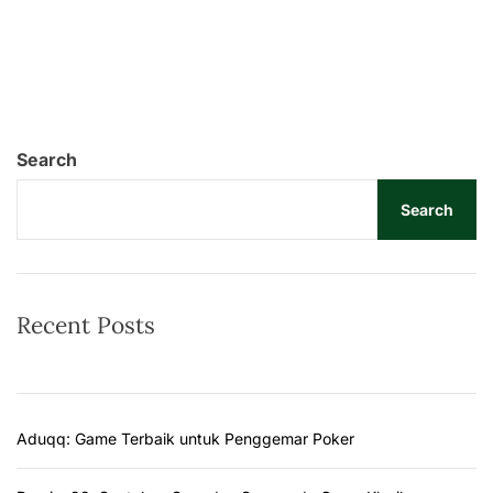
Search
Search
Recent Posts
Aduqq: Game Terbaik untuk Penggemar Poker