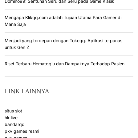
Domino99: Sentuhan Seru dan Seru pada Game Klasik
Mengapa Klikqq.com adalah Tujuan Utama Para Gamer di
Mana Saja
Menjadi yang terdepan dengan Tokeqq: Aplikasi terpanas
untuk Gen Z
Riset Terbaru Hematqqiu dan Dampaknya Terhadap Pasien
LINK LAINNYA
situs slot
hk live
bandarqq
pkv games resmi
pkv games