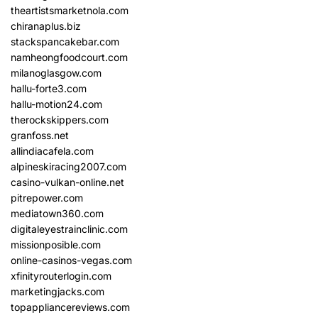
theartistsmarketnola.com
chiranaplus.biz
stackspancakebar.com
namheongfoodcourt.com
milanoglasgow.com
hallu-forte3.com
hallu-motion24.com
therockskippers.com
granfoss.net
allindiacafela.com
alpineskiracing2007.com
casino-vulkan-online.net
pitrepower.com
mediatown360.com
digitaleyestrainclinic.com
missionposible.com
online-casinos-vegas.com
xfinityrouterlogin.com
marketingjacks.com
topappliancereviews.com