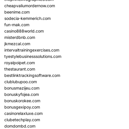
cheapvaliumordernow.com
beenime.com
sodecia-kemmerich.com
fun-mak.com
casino888world.com
misterdbnb.com
jkmezcal.com
intervaltrainingexercises.com
tyestylebusinesssolutions.com
royalpoipet.com
thestaurant.com
bestlinktrackingsoftware.com
clublubupoo.com
bonusmazijeu.com
bonuskyfojea.com
bonuskorokee.com
bonusgexipoy.com
casinorelaxluxe.com
clubetechplay.com
domdombd.com