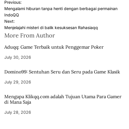
P
Previous:
Mengalami hiburan tanpa henti dengan berbagai permainan
o
IndoQQ
s
Next:
Menjelajahi misteri di balik kesuksesan Rahasiaqq
t
More From Author
n
Aduqq: Game Terbaik untuk Penggemar Poker
a
July 30, 2026
v
i
Domino99: Sentuhan Seru dan Seru pada Game Klasik
g
July 29, 2026
a
Mengapa Klikqq.com adalah Tujuan Utama Para Gamer
t
di Mana Saja
i
July 28, 2026
o
n