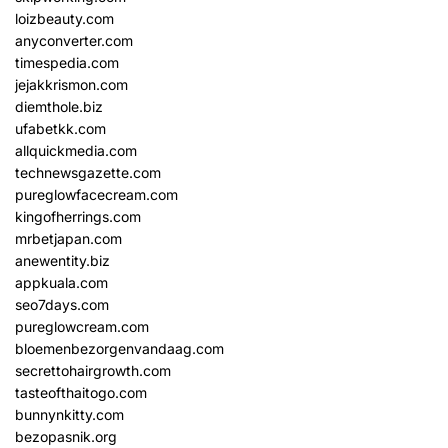
loizbeauty.com
anyconverter.com
timespedia.com
jejakkrismon.com
diemthole.biz
ufabetkk.com
allquickmedia.com
technewsgazette.com
pureglowfacecream.com
kingofherrings.com
mrbetjapan.com
anewentity.biz
appkuala.com
seo7days.com
pureglowcream.com
bloemenbezorgenvandaag.com
secrettohairgrowth.com
tasteofthaitogo.com
bunnynkitty.com
bezopasnik.org