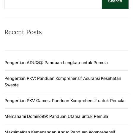
Search
Recent Posts
Pengertian ADUQQ: Panduan Lengkap untuk Pemula
Pengertian PKV: Panduan Komprehensif Asuransi Kesehatan
Swasta
Pengertian PKV Games: Panduan Komprehensif untuk Pemula
Memahami Domino99: Panduan Utama untuk Pemula
Maksimalkan Kemenangan Anda: Panduan Komprehensif