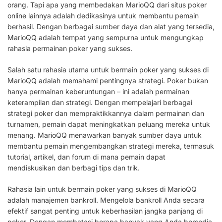
orang. Tapi apa yang membedakan MarioQQ dari situs poker
online lainnya adalah dedikasinya untuk membantu pemain
berhasil. Dengan berbagai sumber daya dan alat yang tersedia,
MarioQQ adalah tempat yang sempurna untuk mengungkap
rahasia permainan poker yang sukses.
Salah satu rahasia utama untuk bermain poker yang sukses di
MarioQQ adalah memahami pentingnya strategi. Poker bukan
hanya permainan keberuntungan – ini adalah permainan
keterampilan dan strategi. Dengan mempelajari berbagai
strategi poker dan mempraktikkannya dalam permainan dan
turnamen, pemain dapat meningkatkan peluang mereka untuk
menang. MarioQQ menawarkan banyak sumber daya untuk
membantu pemain mengembangkan strategi mereka, termasuk
tutorial, artikel, dan forum di mana pemain dapat
mendiskusikan dan berbagi tips dan trik.
Rahasia lain untuk bermain poker yang sukses di MarioQQ
adalah manajemen bankroll. Mengelola bankroll Anda secara
efektif sangat penting untuk keberhasilan jangka panjang di
poker. Dengan membatasi berapa banyak yang Anda bersedia