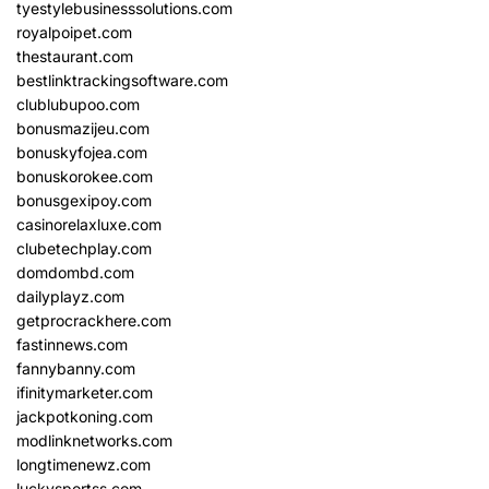
tyestylebusinesssolutions.com
royalpoipet.com
thestaurant.com
bestlinktrackingsoftware.com
clublubupoo.com
bonusmazijeu.com
bonuskyfojea.com
bonuskorokee.com
bonusgexipoy.com
casinorelaxluxe.com
clubetechplay.com
domdombd.com
dailyplayz.com
getprocrackhere.com
fastinnews.com
fannybanny.com
ifinitymarketer.com
jackpotkoning.com
modlinknetworks.com
longtimenewz.com
luckysportss.com