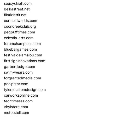
saucyukiah.com
beikastreet.net
filmizlettir.net
ourmultiworlds.com
cooncreekclub.org
pegpufftimes.com
celestia-arts.com
forumchampions.com
bluebargames.com
festivaldelamalou.com
firstsigninnovations.com
garberdodge.com
swim-wears.com
forgrantedmedia.com
peolpstar.com
tylerscustomdesign.com
carworksonline.com
techtimesss.com
virylstore.com
motorstell.com