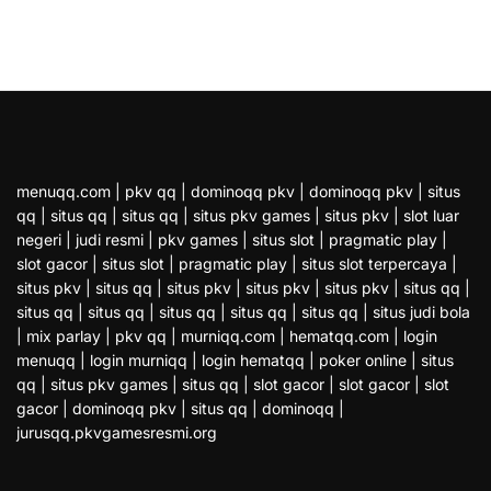
menuqq.com
|
pkv qq
|
dominoqq pkv
|
dominoqq pkv
|
situs
qq
|
situs qq
|
situs qq
|
situs pkv games
|
situs pkv
|
slot luar
negeri
|
judi resmi
|
pkv games
|
situs slot
|
pragmatic play
|
slot gacor
|
situs slot
|
pragmatic play
|
situs slot terpercaya
|
situs pkv
|
situs qq
|
situs pkv
|
situs pkv
|
situs pkv
|
situs qq
|
situs qq
|
situs qq
|
situs qq
|
situs qq
|
situs qq
|
situs judi bola
|
mix parlay
|
pkv qq
|
murniqq.com
|
hematqq.com
|
login
menuqq
|
login murniqq
|
login hematqq
|
poker online
|
situs
qq
|
situs pkv games
|
situs qq
|
slot gacor
|
slot gacor
|
slot
gacor
|
dominoqq pkv
|
situs qq
|
dominoqq
|
jurusqq.pkvgamesresmi.org