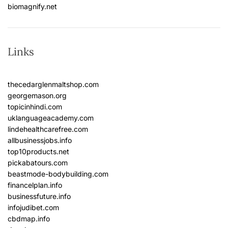
biomagnify.net
Links
thecedarglenmaltshop.com
georgemason.org
topicinhindi.com
uklanguageacademy.com
lindehealthcarefree.com
allbusinessjobs.info
top10products.net
pickabatours.com
beastmode-bodybuilding.com
financelplan.info
businessfuture.info
infojudibet.com
cbdmap.info