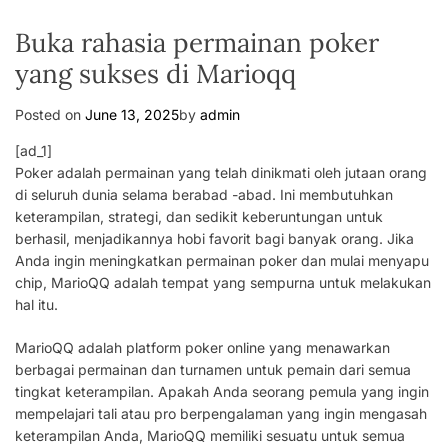
Buka rahasia permainan poker
yang sukses di Marioqq
Posted on
June 13, 2025
by
admin
[ad_1]
Poker adalah permainan yang telah dinikmati oleh jutaan orang
di seluruh dunia selama berabad -abad. Ini membutuhkan
keterampilan, strategi, dan sedikit keberuntungan untuk
berhasil, menjadikannya hobi favorit bagi banyak orang. Jika
Anda ingin meningkatkan permainan poker dan mulai menyapu
chip, MarioQQ adalah tempat yang sempurna untuk melakukan
hal itu.
MarioQQ adalah platform poker online yang menawarkan
berbagai permainan dan turnamen untuk pemain dari semua
tingkat keterampilan. Apakah Anda seorang pemula yang ingin
mempelajari tali atau pro berpengalaman yang ingin mengasah
keterampilan Anda, MarioQQ memiliki sesuatu untuk semua