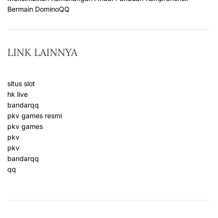
Bermain DominoQQ
LINK LAINNYA
situs slot
hk live
bandarqq
pkv games resmi
pkv games
pkv
pkv
bandarqq
qq