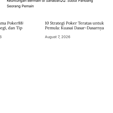
Keuntungan Bermain di SahabatQQ: Sudut Pandang
Seorang Pemain
ma Poker88:
10 Strategi Poker Teratas untuk
tegi, dan Tip
Pemula: Kuasai Dasar-Dasarnya
6
August 7, 2026