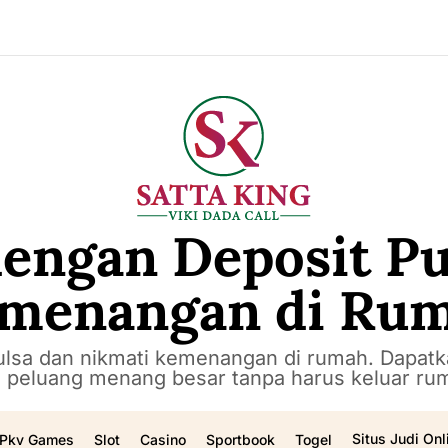
dengan Deposit Pu
menangan di Ru
pulsa dan nikmati kemenangan di rumah. Dapa
 peluang menang besar tanpa harus keluar ru
Situs Judi Onl
Pkv Games
Slot
Casino
Sportbook
Togel