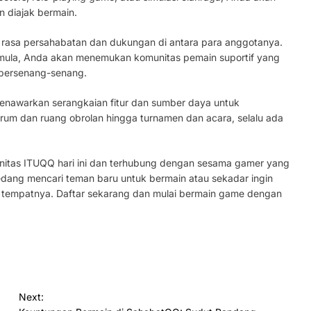
 diajak bermain.
h rasa persahabatan dan dukungan di antara para anggotanya.
emula, Anda akan menemukan komunitas pemain suportif yang
 bersenang-senang.
enawarkan serangkaian fitur dan sumber daya untuk
um dan ruang obrolan hingga turnamen dan acara, selalu ada
tas ITUQQ hari ini dan terhubung dengan sesama gamer yang
dang mencari teman baru untuk bermain atau sekadar ingin
h tempatnya. Daftar sekarang dan mulai bermain game dengan
Next: