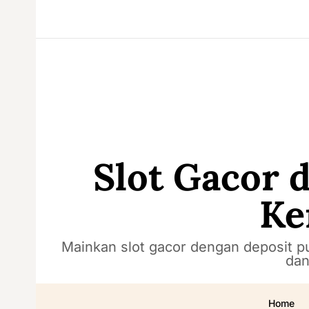
S
k
i
p
t
o
c
o
n
t
e
Slot Gacor 
n
t
Ke
Mainkan slot gacor dengan deposit 
dan
Home