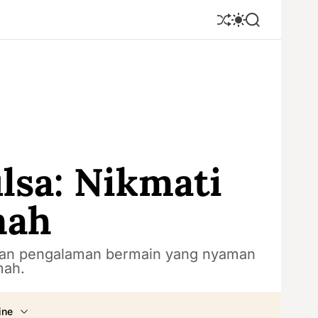
S
S
S
h
w
e
u
i
a
f
t
r
f
c
c
l
h
h
e
c
o
l
o
r
m
lsa: Nikmati
o
d
e
mah
tkan pengalaman bermain yang nyaman
mah.
ine