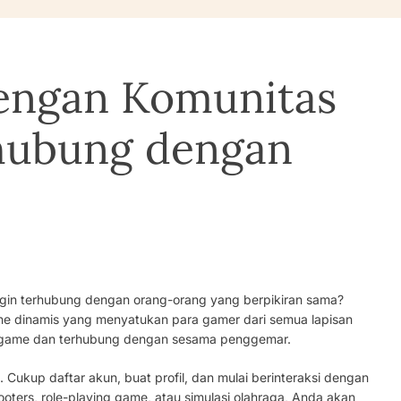
engan Komunitas
hubung dengan
in terhubung dengan orang-orang yang berpikiran sama?
ne dinamis yang menyatukan para gamer dari semua lapisan
p game dan terhubung dengan sesama penggemar.
ukup daftar akun, buat profil, dan mulai berinteraksi dengan
oters, role-playing game, atau simulasi olahraga, Anda akan