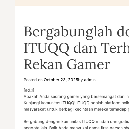
Bergabunglah d
ITUQQ dan Ter
Rekan Gamer
Posted on
October 23, 2025
by
admin
[ad_1]
Apakah Anda seorang gamer yang bersemangat dan ing
Kunjungi komunitas ITUQQ! ITUQQ adalah platform onli
masyarakat untuk berbagi kecintaan mereka terhada
Bergabung dengan komunitas ITUQQ mudah dan gratis. C
anggota lain. Baik Anda menyukai game first-person sho