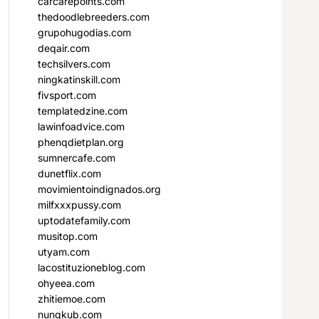
carcarepoints.com
thedoodlebreeders.com
grupohugodias.com
deqair.com
techsilvers.com
ningkatinskill.com
fivsport.com
templatedzine.com
lawinfoadvice.com
phenqdietplan.org
sumnercafe.com
dunetflix.com
movimientoindignados.org
milfxxxpussy.com
uptodatefamily.com
musitop.com
utyam.com
lacostituzioneblog.com
ohyeea.com
zhitiemoe.com
nungkub.com