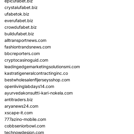
epicufabet.biz
crystalufabet.biz
ufabetok.biz
everufabet.biz
crowdufabet.biz
buildufabet.biz
alltransportnews.com
fashiontrandsnews.com
bbcreporters.com
cryptocasinoguid.com
leadingedgemarketingsolutionsmi.com
kastratigeneralcontractinginc.co
bestwholesalenfljerseysshop.com
openlivinglabdays14.com
ayurvedakonsultti-kari-nokela.com
antitraders.biz
aryanews24.com
xscape-it.com
777azino-mobile.com
cobbseniorbowl.com
technowdesign.com