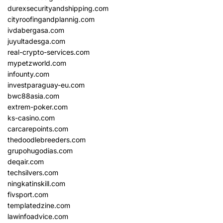
durexsecurityandshipping.com
cityroofingandplannig.com
ivdabergasa.com
juyultadesga.com
real-crypto-services.com
mypetzworld.com
infounty.com
investparaguay-eu.com
bwc88asia.com
extrem-poker.com
ks-casino.com
carcarepoints.com
thedoodlebreeders.com
grupohugodias.com
deqair.com
techsilvers.com
ningkatinskill.com
fivsport.com
templatedzine.com
lawinfoadvice.com