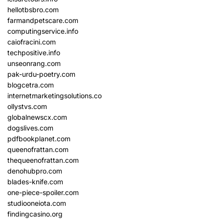
hellotbsbro.com
farmandpetscare.com
computingservice.info
caiofracini.com
techpositive.info
unseonrang.com
pak-urdu-poetry.com
blogcetra.com
internetmarketingsolutions.co
ollystvs.com
globalnewscx.com
dogslives.com
pdfbookplanet.com
queenofrattan.com
thequeenofrattan.com
denohubpro.com
blades-knife.com
one-piece-spoiler.com
studiooneiota.com
findingcasino.org