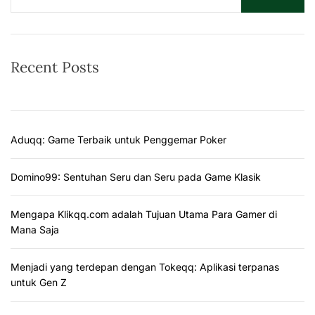
Recent Posts
Aduqq: Game Terbaik untuk Penggemar Poker
Domino99: Sentuhan Seru dan Seru pada Game Klasik
Mengapa Klikqq.com adalah Tujuan Utama Para Gamer di
Mana Saja
Menjadi yang terdepan dengan Tokeqq: Aplikasi terpanas
untuk Gen Z