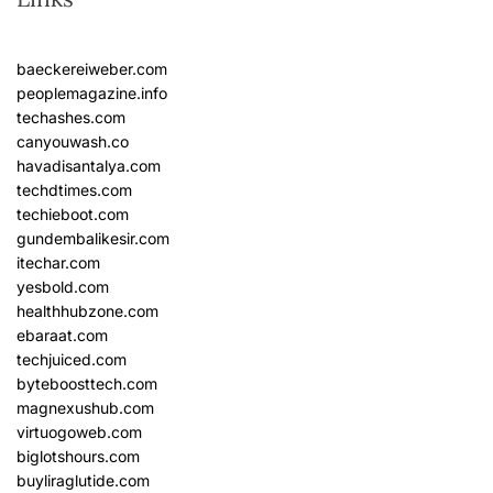
baeckereiweber.com
peoplemagazine.info
techashes.com
canyouwash.co
havadisantalya.com
techdtimes.com
techieboot.com
gundembalikesir.com
itechar.com
yesbold.com
healthhubzone.com
ebaraat.com
techjuiced.com
byteboosttech.com
magnexushub.com
virtuogoweb.com
biglotshours.com
buyliraglutide.com