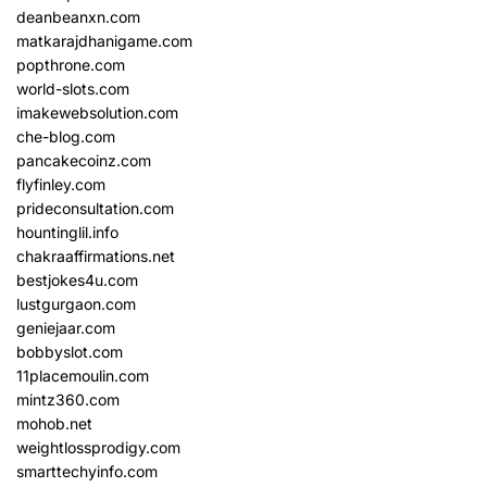
deanbeanxn.com
matkarajdhanigame.com
popthrone.com
world-slots.com
imakewebsolution.com
che-blog.com
pancakecoinz.com
flyfinley.com
prideconsultation.com
hountinglil.info
chakraaffirmations.net
bestjokes4u.com
lustgurgaon.com
geniejaar.com
bobbyslot.com
11placemoulin.com
mintz360.com
mohob.net
weightlossprodigy.com
smarttechyinfo.com