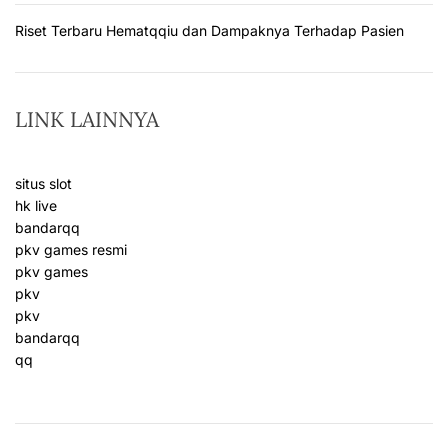
Riset Terbaru Hematqqiu dan Dampaknya Terhadap Pasien
LINK LAINNYA
situs slot
hk live
bandarqq
pkv games resmi
pkv games
pkv
pkv
bandarqq
qq