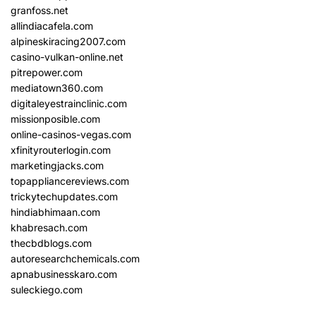
granfoss.net
allindiacafela.com
alpineskiracing2007.com
casino-vulkan-online.net
pitrepower.com
mediatown360.com
digitaleyestrainclinic.com
missionposible.com
online-casinos-vegas.com
xfinityrouterlogin.com
marketingjacks.com
topappliancereviews.com
trickytechupdates.com
hindiabhimaan.com
khabresach.com
thecbdblogs.com
autoresearchchemicals.com
apnabusinesskaro.com
suleckiego.com