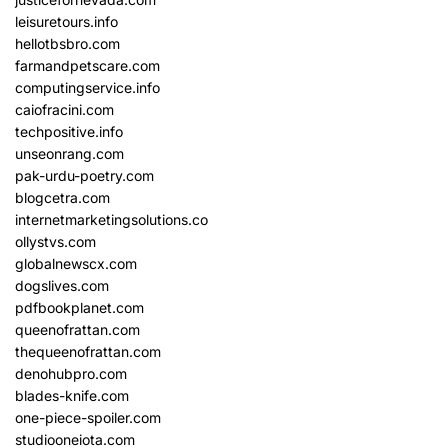
leisuretours.info
hellotbsbro.com
farmandpetscare.com
computingservice.info
caiofracini.com
techpositive.info
unseonrang.com
pak-urdu-poetry.com
blogcetra.com
internetmarketingsolutions.co
ollystvs.com
globalnewscx.com
dogslives.com
pdfbookplanet.com
queenofrattan.com
thequeenofrattan.com
denohubpro.com
blades-knife.com
one-piece-spoiler.com
studiooneiota.com