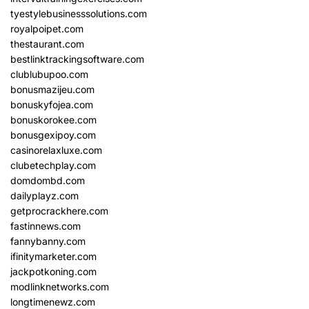
tyestylebusinesssolutions.com
royalpoipet.com
thestaurant.com
bestlinktrackingsoftware.com
clublubupoo.com
bonusmazijeu.com
bonuskyfojea.com
bonuskorokee.com
bonusgexipoy.com
casinorelaxluxe.com
clubetechplay.com
domdombd.com
dailyplayz.com
getprocrackhere.com
fastinnews.com
fannybanny.com
ifinitymarketer.com
jackpotkoning.com
modlinknetworks.com
longtimenewz.com