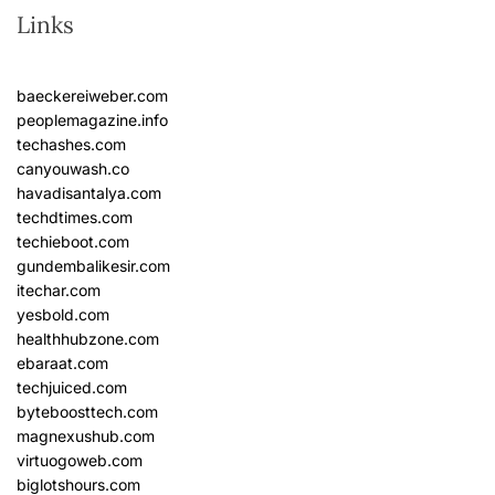
Links
baeckereiweber.com
peoplemagazine.info
techashes.com
canyouwash.co
havadisantalya.com
techdtimes.com
techieboot.com
gundembalikesir.com
itechar.com
yesbold.com
healthhubzone.com
ebaraat.com
techjuiced.com
byteboosttech.com
magnexushub.com
virtuogoweb.com
biglotshours.com