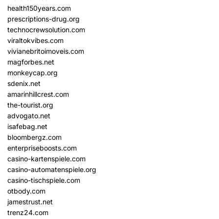
health150years.com
prescriptions-drug.org
technocrewsolution.com
viraltokvibes.com
vivianebritoimoveis.com
magforbes.net
monkeycap.org
sdenix.net
amarinhillcrest.com
the-tourist.org
advogato.net
isafebag.net
bloombergz.com
enterpriseboosts.com
casino-kartenspiele.com
casino-automatenspiele.org
casino-tischspiele.com
otbody.com
jamestrust.net
trenz24.com