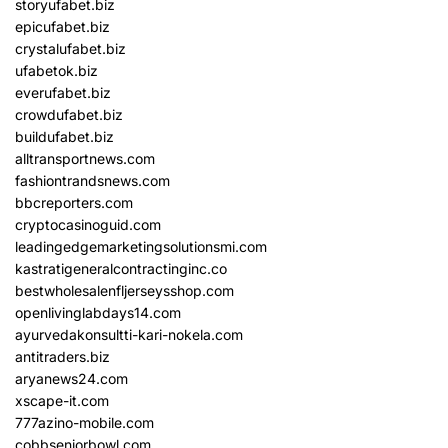
storyufabet.biz
epicufabet.biz
crystalufabet.biz
ufabetok.biz
everufabet.biz
crowdufabet.biz
buildufabet.biz
alltransportnews.com
fashiontrandsnews.com
bbcreporters.com
cryptocasinoguid.com
leadingedgemarketingsolutionsmi.com
kastratigeneralcontractinginc.co
bestwholesalenfljerseysshop.com
openlivinglabdays14.com
ayurvedakonsultti-kari-nokela.com
antitraders.biz
aryanews24.com
xscape-it.com
777azino-mobile.com
cobbseniorbowl.com