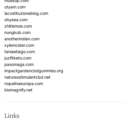
musitop.com
utyam.com
lacostituzioneblog.com
ohyeea.com
zhitiemoe.com
nungkub.com
anotherindian.com
xylemcider.com
taniaetiago.com
juzfitketo.com
pasomaga.com
impactgardencbdgummies.org
naturesstimulantcbd.net
nopalinaeuropa.com
biomagnify.net
Links