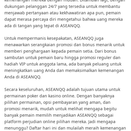
dukungan pelanggan 24/7 yang tersedia untuk membantu
menjawab pertanyaan atau kekhawatiran apa pun, pemain
dapat merasa percaya diri mengetahui bahwa uang mereka
ada di tangan yang tepat di ASEANQQ.
Untuk mempermanis kesepakatan, ASEANQQ juga
menawarkan serangkaian promosi dan bonus menarik untuk
memberi penghargaan kepada pemain setia. Dari bonus
sambutan untuk pemain baru hingga promosi reguler dan
hadiah VIP untuk anggota lama, ada banyak peluang untuk
meningkatkan uang Anda dan memaksimalkan kemenangan
Anda di ASEANQQ.
Secara keseluruhan, ASEANQQ adalah tujuan utama untuk
permainan poker dan kasino online. Dengan banyaknya
pilihan permainan, opsi pembayaran yang aman, dan
promosi menarik, mudah untuk melihat mengapa begitu
banyak pemain memilih menjadikan ASEANQQ sebagai
platform perjudian online pilihan mereka. Jadi mengapa
menunggu? Daftar hari ini dan mulailah meraih kemenangan