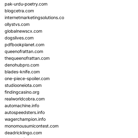
pak-urdu-poetry.com
blogcetra.com
internetmarketingsolutions.co
ollystvs.com
globalnewscx.com
dogslives.com
pdfbookplanet.com
queenofrattan.com
thequeenofrattan.com
denohubpro.com
blades-knife.com
one-piece-spoiler.com
studiooneiota.com
findingcasino.org
realworldcobra.com
automachine.info
autospeedsters.info
wagerchampion.info
monomousumicontest.com
deadricklingo.com