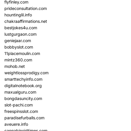
flyfinley.com
prideconsultation.com
hountinglil.info
chakraaffirmations.net
bestjokes4u.com
lustgurgaon.com
geniejaar.com
bobbyslot.com
11placemoulin.com
mintz360.com
mohob.net
weightlossprodigy.com
smarttechyinfo.com
digitalnotebook.org
maxualguru.com
bongdasuncity.com
slot-pachi.com
freespinsslot.com
paradisefurballs.com
aveuere.info
cannabinoidtimes.com