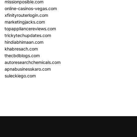
missionposible.com
online-casinos-vegas.com
xfinityrouterlogin.com
marketingjacks.com
topappliancereviews.com
trickytechupdates.com
hindiabhimaan.com
khabresach.com
thecbdblogs.com
autoresearchchemicals.com
apnabusinesskaro.com
suleckiego.com