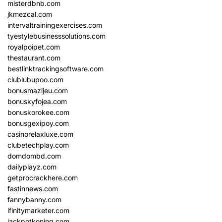
misterdbnb.com
jkmezcal.com
intervaltrainingexercises.com
tyestylebusinesssolutions.com
royalpoipet.com
thestaurant.com
bestlinktrackingsoftware.com
clublubupoo.com
bonusmazijeu.com
bonuskyfojea.com
bonuskorokee.com
bonusgexipoy.com
casinorelaxluxe.com
clubetechplay.com
domdombd.com
dailyplayz.com
getprocrackhere.com
fastinnews.com
fannybanny.com
ifinitymarketer.com
jackpotkoning.com