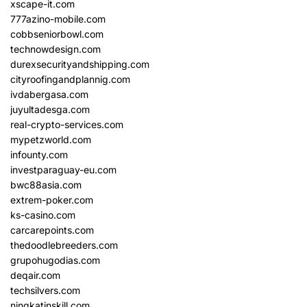
xscape-it.com
777azino-mobile.com
cobbseniorbowl.com
technowdesign.com
durexsecurityandshipping.com
cityroofingandplannig.com
ivdabergasa.com
juyultadesga.com
real-crypto-services.com
mypetzworld.com
infounty.com
investparaguay-eu.com
bwc88asia.com
extrem-poker.com
ks-casino.com
carcarepoints.com
thedoodlebreeders.com
grupohugodias.com
deqair.com
techsilvers.com
ningkatinskill.com