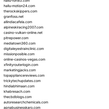
hallu-forte3.com
hallu-motion24.com
therockskippers.com
granfoss.net
allindiacafela.com
alpineskiracing2007.com
casino-vulkan-online.net
pitrepower.com
mediatown360.com
digitaleyestrainclinic.com
missionposible.com
online-casinos-vegas.com
xfinityrouterlogin.com
marketingjacks.com
topappliancereviews.com
trickytechupdates.com
hindiabhimaan.com
khabresach.com
thecbdblogs.com
autoresearchchemicals.com
apnabusinesskaro.com