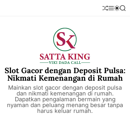
S
k
S
M
S
S
h
e
w
e
i
u
n
i
a
p
f
u
t
r
t
f
c
c
o
l
h
h
e
c
c
o
o
l
n
o
r
t
m
e
Slot Gacor dengan Deposit Pulsa:
o
n
d
Nikmati Kemenangan di Rumah
e
t
Mainkan slot gacor dengan deposit pulsa
dan nikmati kemenangan di rumah.
Dapatkan pengalaman bermain yang
nyaman dan peluang menang besar tanpa
harus keluar rumah.