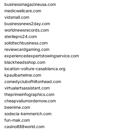
businessmagazineusa.com
medicwellcare.com
vidsmall.com
businessnews2day.com
worldnewsrecords.com
sterilepro24.com
solidtechbusiness.com
reviewcardgaming.com
experiencedexpertstowingservice.com
blackheadsshop.com
location-voiture-casablanca.org
kpaulbartelme.com
comedyclubofhiltonhead.com
virtualartsassistant.com
theprimeinfographics.com
cheapvaliumordernow.com
beenime.com
sodecia-kemmerich.com
fun-mak.com
casino888world.com