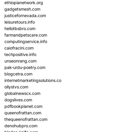
ethiopianetwork.org
gadgetsmesh.com
justicefornevada.com
leisuretours.info
hellotbsbro.com
farmandpetscare.com
computingservice.info
caiofracini.com
techpositive.info
unseonrang.com
pak-urdu-poetry.com
blogcetra.com
internetmarketingsolutions.co
ollystvs.com
globalnewscx.com
dogslives.com
pdfbookplanet.com
queenofrattan.com
thequeenofrattan.com
denohubpro.com