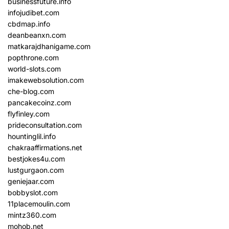
businessfuture.info
infojudibet.com
cbdmap.info
deanbeanxn.com
matkarajdhanigame.com
popthrone.com
world-slots.com
imakewebsolution.com
che-blog.com
pancakecoinz.com
flyfinley.com
prideconsultation.com
hountinglil.info
chakraaffirmations.net
bestjokes4u.com
lustgurgaon.com
geniejaar.com
bobbyslot.com
11placemoulin.com
mintz360.com
mohob.net