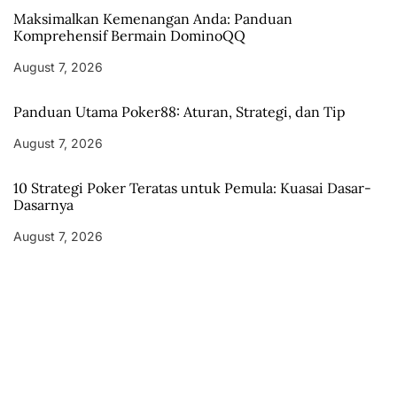
a
Maksimalkan Kemenangan Anda: Panduan
Komprehensif Bermain DominoQQ
v
i
August 7, 2026
g
Panduan Utama Poker88: Aturan, Strategi, dan Tip
a
August 7, 2026
t
i
10 Strategi Poker Teratas untuk Pemula: Kuasai Dasar-
Dasarnya
o
August 7, 2026
n